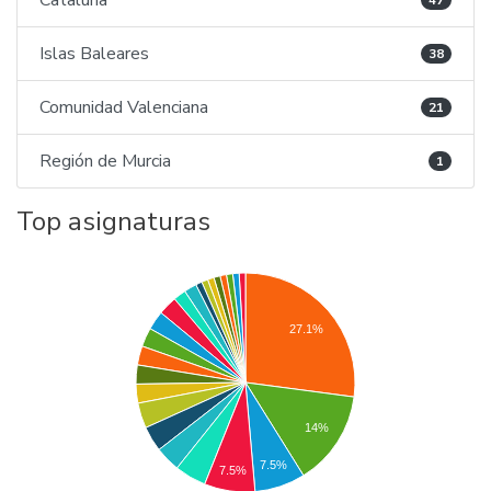
Cataluña
47
Islas Baleares
38
Comunidad Valenciana
21
Región de Murcia
1
Top asignaturas
27.1%
14%
7.5%
7.5%