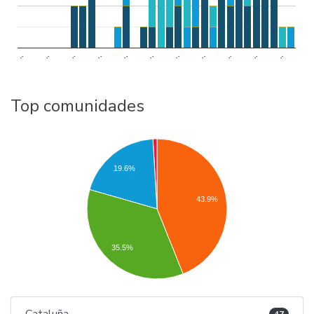
..
..
..
..
..
..
..
..
..
..
..
Top comunidades
19.6%
43.9%
35.5%