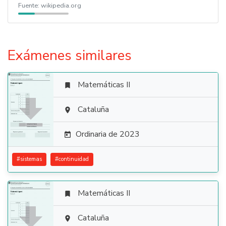
Fuente:
wikipedia.org
Exámenes similares
Matemáticas II


Cataluña

Ordinaria de 2023

#
sistemas
#
continuidad
Matemáticas II


Cataluña
