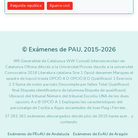
#
segunda-republica
#
guerra-civil
©
Exámenes de PAU
,
2015
-2026
lfffl Generalitat de Catalunya WW Consell lnteruniversitari de
Catalunya Oficina dAccés a la Universitat Proves daccés a la universitat
Convocatria 2016 Literatura catalana Srie 1 Opció dexamen Marqueu el
quadre de lopció triada OPCIÓ A D OPCIÓ B D Qualificació 1 Exercicis
2 3 Suma de notes parcials Descompte per faltes Total Qualificació
final Etiqueta identificadora de lalumnea Etiqueta de qualificació
Ubicació del tribunal Número del tribunal Escolliu UNA de les dues
opcions A o B OPCIÓ A 1 Expliqueu les característiques del
personatge de Cecília a Aiges encantades de Joan Puig i Ferrete…
37.281.361 exámenes descargados desde julio de 2015 hasta ayer... y
contando.
Exámenes de PEvAU de Andalucía
Exámenes de EvAU de Aragón