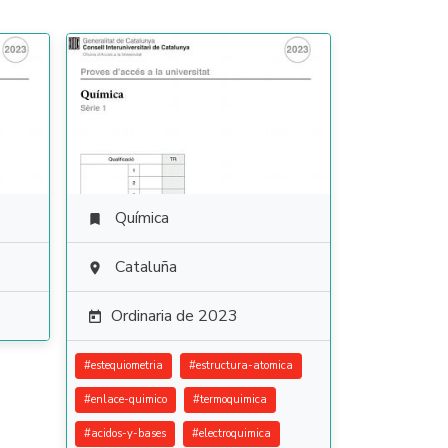
Química

Cataluña

Ordinaria de 2023

#
estequiometria
#
estructura-atomica
#
enlace-quimico
#
termoquimica
#
acidos-y-bases
#
electroquimica