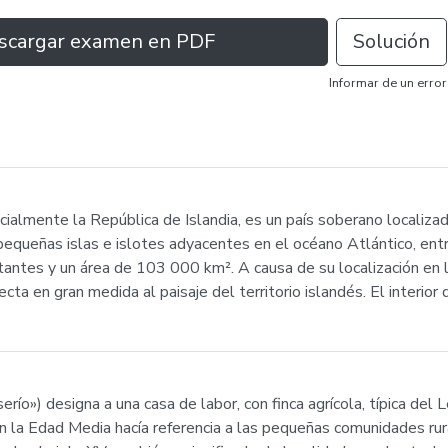
scargar examen en PDF
Solución
Informar de un error
) oficialmente la República de Islandia, es un país soberano local
 pequeñas islas e islotes adyacentes en el océano Atlántico, ent
antes y un área de 103 000 km². A causa de su localización en l
fecta en gran medida al paisaje del territorio islandés. El interio
aserío») designa a una casa de labor, con finca agrícola, típica de
En la Edad Media hacía referencia a las pequeñas comunidades ru