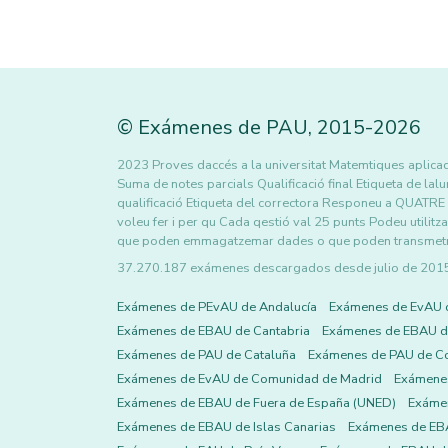
©
Exámenes de PAU
,
2015
-2026
2023 Proves daccés a la universitat Matemtiques aplicade
Suma de notes parcials Qualificació final Etiqueta de lal
qualificació Etiqueta del correctora Responeu a QUATRE
voleu fer i per qu Cada qestió val 25 punts Podeu utilitz
que poden emmagatzemar dades o que poden transmetre o
37.270.187 exámenes descargados desde julio de 2015 h
Exámenes de PEvAU de Andalucía
Exámenes de EvAU 
Exámenes de EBAU de Cantabria
Exámenes de EBAU de
Exámenes de PAU de Cataluña
Exámenes de PAU de C
Exámenes de EvAU de Comunidad de Madrid
Exámene
Exámenes de EBAU de Fuera de España (UNED)
Exámen
Exámenes de EBAU de Islas Canarias
Exámenes de EBA