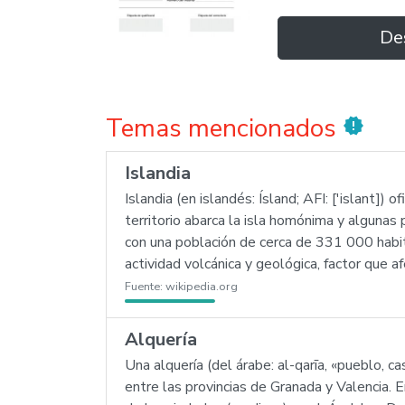
De
Temas mencionados
new_releases
Islandia
Islandia (en islandés: Ísland; AFI: ['islant]
territorio abarca la isla homónima y algunas
con una población de cerca de 331 000 habit
actividad volcánica y geológica, factor que a
Fuente:
wikipedia.org
Alquería
Una alquería (del árabe: al-qarīa, «pueblo, c
entre las provincias de Granada y Valencia. 