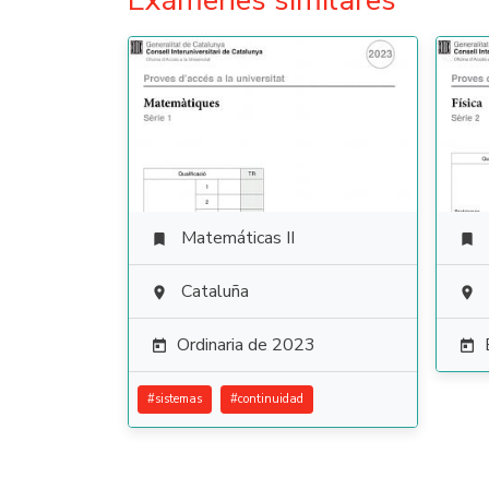
Exámenes similares
Matemáticas II


Cataluña


Ordinaria de 2023


#
sistemas
#
continuidad