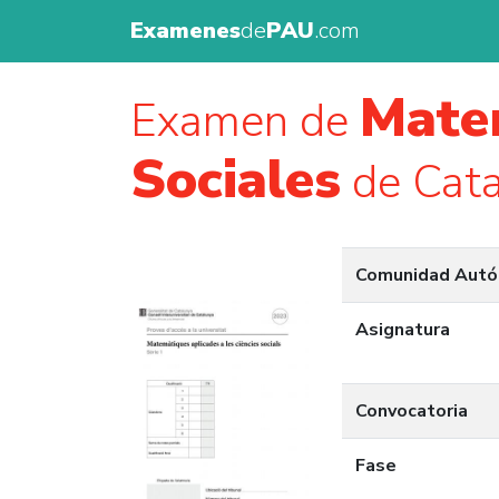
Examenes
de
PAU
.com
Matem
Examen de
Sociales
de Cata
Comunidad Aut
Asignatura
Convocatoria
Fase