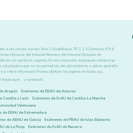
s a les cincies socials Srie 1 Qualificació TR 1 2 3 Qestions 4 5 6
umnea Ubicació del tribunal Número del tribunal Etiqueta de
 de les sis qestions segents En les respostes expliqueu sempre qu
ar calculadora per no es permet lús de calculadores o altres aparells
 rebre informació Podeu utilitzar les pgines en blanc pg…
asta ayer... y contando.
de Aragón
Exámenes de EBAU de Asturias
 Castilla y León
Exámenes de EvAU de Castilla-La Mancha
omunidad Valenciana
s de EBAU de Extremadura
es de ABAU de Galicia
Exámenes de PBAU de Islas Baleares
U de La Rioja
Exámenes de EvAU de Navarra