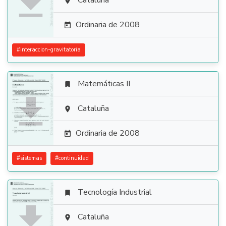

Cataluña

Ordinaria de 2008

#
interaccion-gravitatoria
Matemáticas II


Cataluña

Ordinaria de 2008

#
sistemas
#
continuidad
Tecnología Industrial


Cataluña
