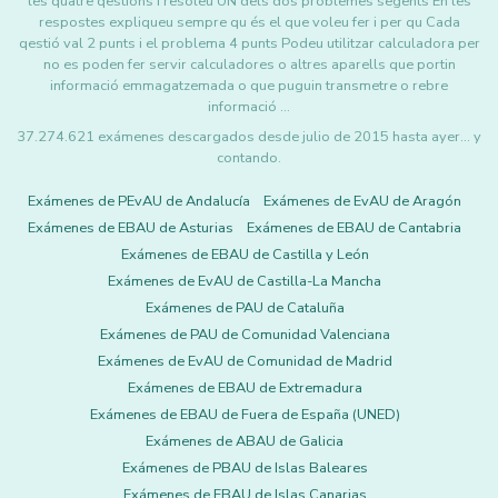
les quatre qestions i resoleu UN dels dos problemes segents En les
respostes expliqueu sempre qu és el que voleu fer i per qu Cada
qestió val 2 punts i el problema 4 punts Podeu utilitzar calculadora per
no es poden fer servir calculadores o altres aparells que portin
informació emmagatzemada o que puguin transmetre o rebre
informació …
37.274.621 exámenes descargados desde julio de 2015 hasta ayer... y
contando.
Exámenes de PEvAU de Andalucía
Exámenes de EvAU de Aragón
Exámenes de EBAU de Asturias
Exámenes de EBAU de Cantabria
Exámenes de EBAU de Castilla y León
Exámenes de EvAU de Castilla-La Mancha
Exámenes de PAU de Cataluña
Exámenes de PAU de Comunidad Valenciana
Exámenes de EvAU de Comunidad de Madrid
Exámenes de EBAU de Extremadura
Exámenes de EBAU de Fuera de España (UNED)
Exámenes de ABAU de Galicia
Exámenes de PBAU de Islas Baleares
Exámenes de EBAU de Islas Canarias