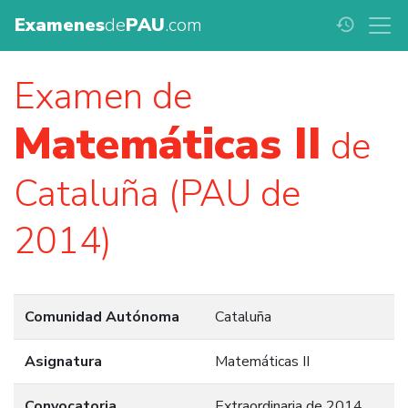
Examenes
de
PAU
.com
history
Examen de
Matemáticas II
de
Cataluña (PAU de
2014)
Comunidad Autónoma
Cataluña
Asignatura
Matemáticas II
Convocatoria
Extraordinaria de 2014