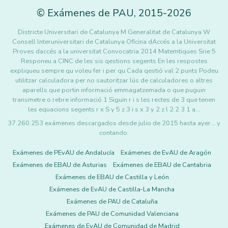
©
Exámenes de PAU
,
2015
-2026
Districte Universitari de Catalunya M Generalitat de Catalunya W
Consell lnteruniversitari de Catalunya Oficina dAccés a la Universitat
Proves daccés a la universitat Convocatria 2014 Matemtiques Srie 5
Responeu a CINC de les sis qestions segents En les respostes
expliqueu sempre qu voleu fer i per qu Cada qestió val 2 punts Podeu
utilitzar calculadora per no sautoritzar lús de calculadores o altres
aparells que portin informació emmagatzemada o que puguin
transmetre o rebre informació 1 Siguin r i s les rectes de 3 que tenen
les equacions segents r x S y 5 z 3 i s x 3 y 2 z l 2 2 3 1 a…
37.260.253 exámenes descargados desde julio de 2015 hasta ayer... y
contando.
Exámenes de PEvAU de Andalucía
Exámenes de EvAU de Aragón
Exámenes de EBAU de Asturias
Exámenes de EBAU de Cantabria
Exámenes de EBAU de Castilla y León
Exámenes de EvAU de Castilla-La Mancha
Exámenes de PAU de Cataluña
Exámenes de PAU de Comunidad Valenciana
Exámenes de EvAU de Comunidad de Madrid