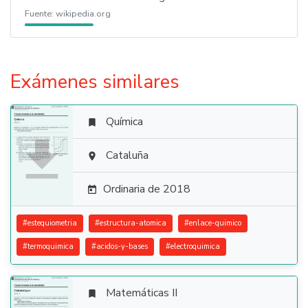
Fuente:
wikipedia.org
Exámenes similares
Química


Cataluña

Ordinaria de 2018

#
estequiometria
#
estructura-atomica
#
enlace-quimico
#
termoquimica
#
acidos-y-bases
#
electroquimica
Matemáticas II
