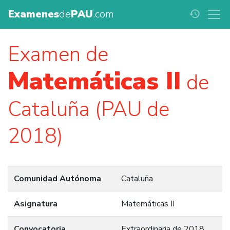
Examenes
de
PAU
.com
history
Examen de
Matemáticas II
de
Cataluña (PAU de
2018)
Comunidad Autónoma
Cataluña
Asignatura
Matemáticas II
Convocatoria
Extraordinaria de 2018