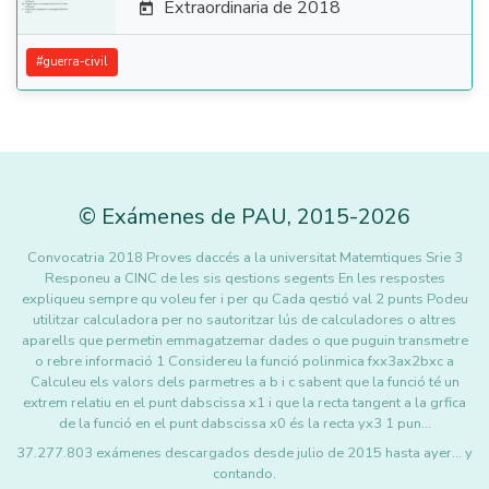
Extraordinaria de 2018

#
guerra-civil
©
Exámenes de PAU
,
2015
-2026
Convocatria 2018 Proves daccés a la universitat Matemtiques Srie 3
Responeu a CINC de les sis qestions segents En les respostes
expliqueu sempre qu voleu fer i per qu Cada qestió val 2 punts Podeu
utilitzar calculadora per no sautoritzar lús de calculadores o altres
aparells que permetin emmagatzemar dades o que puguin transmetre
o rebre informació 1 Considereu la funció polinmica fxx3ax2bxc a
Calculeu els valors dels parmetres a b i c sabent que la funció té un
extrem relatiu en el punt dabscissa x1 i que la recta tangent a la grfica
de la funció en el punt dabscissa x0 és la recta yx3 1 pun…
37.277.803 exámenes descargados desde julio de 2015 hasta ayer... y
contando.