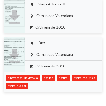
Dibujo Artístico II


Comunidad Valenciana

Ordinaria de 2010

Física


Comunidad Valenciana

Ordinaria de 2010

#
interaccion-gravitatoria
#
ondas
#
optica
#
fisica-relativista
#
fisica-nuclear