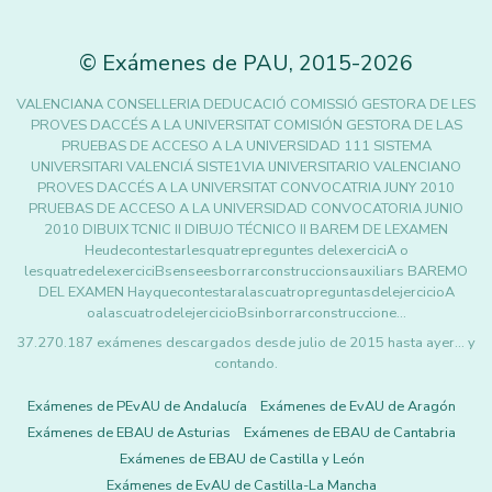
©
Exámenes de PAU
,
2015
-2026
VALENCIANA CONSELLERIA DEDUCACIÓ COMISSIÓ GESTORA DE LES
PROVES DACCÉS A LA UNIVERSITAT COMISIÓN GESTORA DE LAS
PRUEBAS DE ACCESO A LA UNIVERSIDAD 111 SISTEMA
UNIVERSITARI VALENCIÁ SISTE1VIA lJNIVERSITARIO VALENCIANO
PROVES DACCÉS A LA UNIVERSITAT CONVOCATRIA JUNY 2010
PRUEBAS DE ACCESO A LA UNIVERSIDAD CONVOCATORIA JUNIO
2010 DIBUIX TCNIC II DIBUJO TÉCNICO II BAREM DE LEXAMEN
Heudecontestarlesquatrepreguntes delexerciciA o
lesquatredelexerciciBsenseesborrarconstruccionsauxiliars BAREMO
DEL EXAMEN HayquecontestaralascuatropreguntasdelejercicioA
oalascuatrodelejercicioBsinborrarconstruccione…
37.270.187 exámenes descargados desde julio de 2015 hasta ayer... y
contando.
Exámenes de PEvAU de Andalucía
Exámenes de EvAU de Aragón
Exámenes de EBAU de Asturias
Exámenes de EBAU de Cantabria
Exámenes de EBAU de Castilla y León
Exámenes de EvAU de Castilla-La Mancha