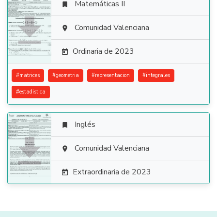
Matemáticas II


Comunidad Valenciana

Ordinaria de 2023

#
matrices
#
geometria
#
representacion
#
integrales
#
estadistica
Inglés


Comunidad Valenciana

Extraordinaria de 2023
