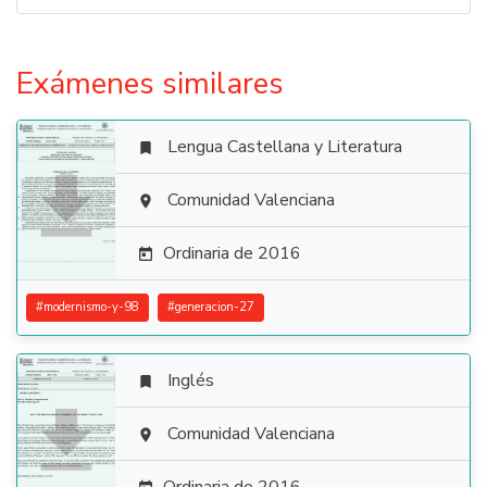
Exámenes similares
Lengua Castellana y Literatura


Comunidad Valenciana

Ordinaria de 2016

#
modernismo-y-98
#
generacion-27
Inglés


Comunidad Valenciana
