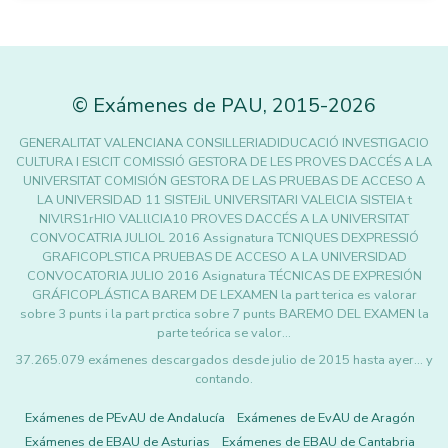
©
Exámenes de PAU
,
2015
-2026
GENERALITAT VALENCIANA CONSILLERIADIDUCACIÓ INVESTIGACIO
CULTURA I ESlCIT COMISSIÓ GESTORA DE LES PROVES DACCÉS A LA
UNIVERSITAT COMISIÓN GESTORA DE LAS PRUEBAS DE ACCESO A
LA UNIVERSIDAD 11 SISTEJiL UNIVERSITARI VALElCIA SISTEIA t
NIVlRS1rHIO VALllCIA10 PROVES DACCÉS A LA UNIVERSITAT
CONVOCATRIA JULIOL 2016 Assignatura TCNIQUES DEXPRESSIÓ
GRAFICOPLSTICA PRUEBAS DE ACCESO A LA UNIVERSIDAD
CONVOCATORIA JULIO 2016 Asignatura TÉCNICAS DE EXPRESIÓN
GRÁFICOPLÁSTICA BAREM DE LEXAMEN la part terica es valorar
sobre 3 punts i la part prctica sobre 7 punts BAREMO DEL EXAMEN la
parte teórica se valor…
37.265.079 exámenes descargados desde julio de 2015 hasta ayer... y
contando.
Exámenes de PEvAU de Andalucía
Exámenes de EvAU de Aragón
Exámenes de EBAU de Asturias
Exámenes de EBAU de Cantabria