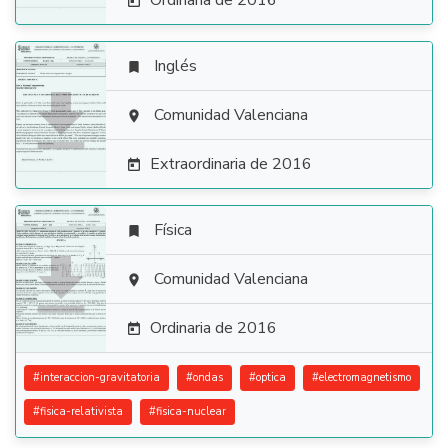
Ordinaria de 2016

Inglés


Comunidad Valenciana

Extraordinaria de 2016

Física


Comunidad Valenciana

Ordinaria de 2016

#
interaccion-gravitatoria
#
ondas
#
optica
#
electromagnetismo
#
fisica-relativista
#
fisica-nuclear