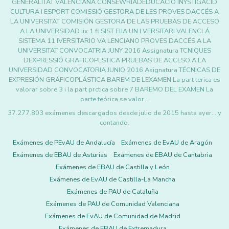
GENERALITAT VALENCIANA CONSEWRIADEDUCACIÓ INYSTIGACID
CULTURA I ESPORT COMISSIÓ GESTORA DE LES PROVES DACCÉS A
LA UNIVERSITAT COMISIÓN GESTORA DE LAS PRUEBAS DE ACCESO
A LA UNIVERSIDAD iix 1 fl SIST ElIA UN I VERSITARI VALENCl Á
SISTEMA 11 IVERSITARIO VA LENCIANO PROVES DACCÉS A LA
UNIVERSITAT CONVOCATRIA JUNY 2016 Assignatura TCNIQUES
DEXPRESSIÓ GRAFICOPLSTICA PRUEBAS DE ACCESO A LA
UNIVERSIDAD CONVOCATORIA JUNIO 2016 Asignatura TÉCNICAS DE
EXPRESIÓN GRÁFICOPLÁSTICA BAREM DE LEXAMEN La part terica es
valorar sobre 3 i la part prctica sobre 7 BAREMO DEL EXAMEN La
parte teórica se valor…
37.277.803 exámenes descargados desde julio de 2015 hasta ayer... y
contando.
Exámenes de PEvAU de Andalucía
Exámenes de EvAU de Aragón
Exámenes de EBAU de Asturias
Exámenes de EBAU de Cantabria
Exámenes de EBAU de Castilla y León
Exámenes de EvAU de Castilla-La Mancha
Exámenes de PAU de Cataluña
Exámenes de PAU de Comunidad Valenciana
Exámenes de EvAU de Comunidad de Madrid
Exámenes de EBAU de Extremadura