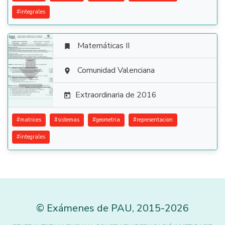
#
integrales
Matemáticas II


Comunidad Valenciana

Extraordinaria de 2016

#
matrices
#
sistemas
#
geometria
#
representacion
#
integrales
©
Exámenes de PAU
,
2015
-2026