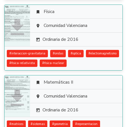
Física


Comunidad Valenciana

Ordinaria de 2016

#
interaccion-gravitatoria
#
ondas
#
optica
#
electromagnetismo
#
fisica-relativista
#
fisica-nuclear
Matemáticas II


Comunidad Valenciana

Ordinaria de 2016

#
matrices
#
sistemas
#
geometria
#
representacion