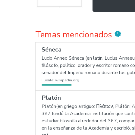
Temas mencionados
new_releases
Séneca
Lucio Anneo Séneca (en latín, Lucius Annaeus
filósofo, político, orador y escritor romano 
senador del Imperio romano durante los gobi
Fuente:
wikipedia.org
Platón
Platón(en griego antiguo: Πλάτων, Plátōn; A
387 fundó la Academia, institución que conti
estudiar filosofía alrededor del 367, compa
en la enseñanza de la Academia y escribió, si