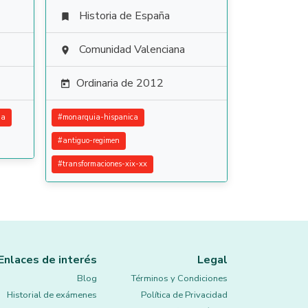
Historia de España

Comunidad Valenciana

Ordinaria de 2012

ia
#
monarquia-hispanica
#
antiguo-regimen
#
transformaciones-xix-xx
Enlaces de interés
Legal
Blog
Términos y Condiciones
Historial de exámenes
Política de Privacidad