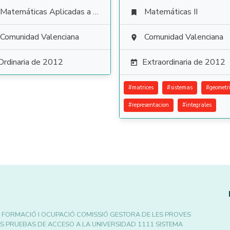
Matemáticas Aplicadas a las Ciencias Sociales
Matemáticas II

Comunidad Valenciana
Comunidad Valenciana

Ordinaria de 2012
Extraordinaria de 2012

#
matrices
#
sistemas
#
geometr
#
representacion
#
integrales
 FORMACIÓ I OCUPACIÓ COMISSIÓ GESTORA DE LES PROVES
AS PRUEBAS DE ACCESO A LA UNIVERSIDAD 1111 SISTEMA