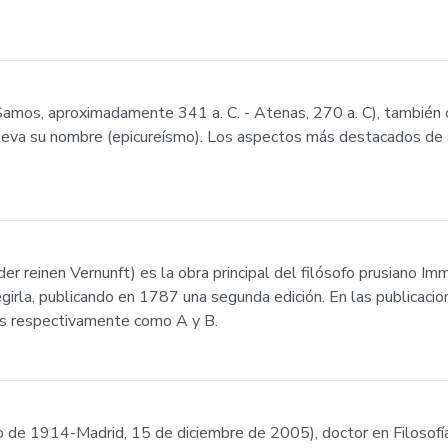
(Samos, aproximadamente 341 a. C. - Atenas, 270 a. C), también
 lleva su nombre (epicureísmo). Los aspectos más destacados de s
k der reinen Vernunft) es la obra principal del filósofo prusiano 
egirla, publicando en 1787 una segunda edición. En las publicaci
s respectivamente como A y B.
nio de 1914-Madrid, 15 de diciembre de 2005), doctor en Filosofí