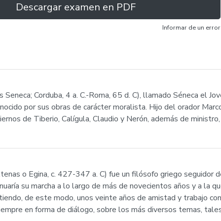
Descargar examen en PDF
Informar de un error
 Seneca; Corduba, 4 a. C.-Roma, 65 d. C), llamado Séneca el Jove
conocido por sus obras de carácter moralista. Hijo del orador Mar
ernos de Tiberio, Calígula, Claudio y Nerón, además de ministro
tenas o Egina, c. 427-347 a. C) fue un filósofo griego seguidor 
nuaría su marcha a lo largo de más de novecientos años y a la qu
rtiendo, de este modo, unos veinte años de amistad y trabajo co
empre en forma de diálogo, sobre los más diversos temas, tales co