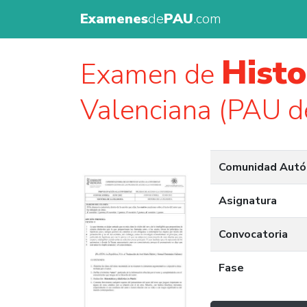
Examenes
de
PAU
.com
Histo
Examen de
Valenciana (PAU d
Comunidad Aut
Asignatura
Convocatoria
Fase