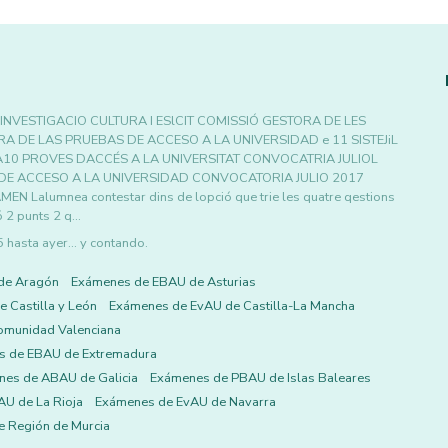
NVESTIGACIO CULTURA I ESlCIT COMISSIÓ GESTORA DE LES
A DE LAS PRUEBAS DE ACCESO A LA UNIVERSIDAD e 11 SISTEJiL
lCIA10 PROVES DACCÉS A LA UNIVERSITAT CONVOCATRIA JULIOL
S DE ACCESO A LA UNIVERSIDAD CONVOCATORIA JULIO 2017
 Lalumnea contestar dins de lopció que trie les quatre qestions
ió 2 punts 2 q…
asta ayer... y contando.
de Aragón
Exámenes de EBAU de Asturias
 Castilla y León
Exámenes de EvAU de Castilla-La Mancha
omunidad Valenciana
s de EBAU de Extremadura
es de ABAU de Galicia
Exámenes de PBAU de Islas Baleares
U de La Rioja
Exámenes de EvAU de Navarra
 Región de Murcia