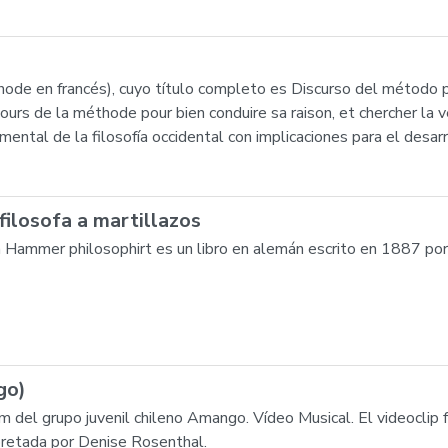
ode en francés), cuyo título completo es Discurso del método pa
cours de la méthode pour bien conduire sa raison, et chercher la vé
ntal de la filosofía occidental con implicaciones para el desarroll
filosofa a martillazos
mer philosophirt es un libro en alemán escrito en 1887 por el
go)
um del grupo juvenil chileno Amango. Vídeo Musical. El videoclip 
pretada por Denise Rosenthal.