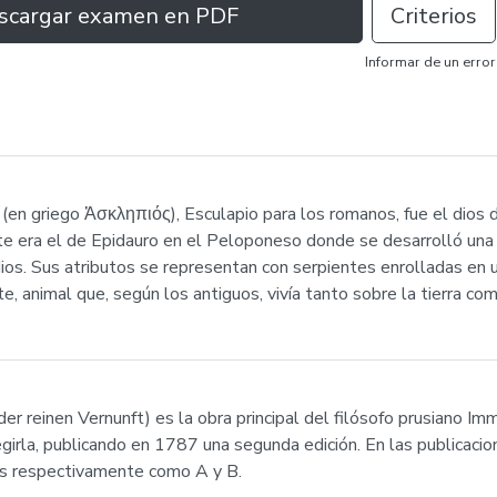
scargar examen en PDF
Criterios
Informar de un error
 (en griego Ἀσκληπιός), Esculapio para los romanos, fue el dios d
nte era el de Epidauro en el Peloponeso donde se desarrolló una
ios. Sus atributos se representan con serpientes enrolladas en un
e, animal que, según los antiguos, vivía tanto sobre la tierra com
k der reinen Vernunft) es la obra principal del filósofo prusiano 
egirla, publicando en 1787 una segunda edición. En las publicaci
s respectivamente como A y B.