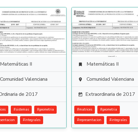
Matemáticas II
Matemáticas II

Comunidad Valenciana
Comunidad Valenciana

Ordinaria de 2017
Extraordinaria de 2017

ices
#
sistemas
#
geometria
#
matrices
#
geometria
esentacion
#
integrales
#
representacion
#
integrales