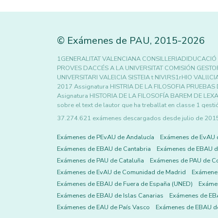
©
Exámenes de PAU
,
2015
-2026
1GENERALITAT VALENCIANA CONSILLERIADIDUCACIÓ I
PROVES DACCÉS A LA UNIVERSITAT COMISIÓN GESTOR
UNIVERSITARI VALElCIA SISTEIA t NIVlRS1rHIO VALl
2017 Assignatura HISTRIA DE LA FILOSOFIA PRUEBA
Asignatura HISTORIA DE LA FILOSOFÍA BAREM DE LEXAMEN
sobre el text de lautor que ha treballat en classe 1 qest
37.274.621 exámenes descargados desde julio de 2015 h
Exámenes de PEvAU de Andalucía
Exámenes de EvAU 
Exámenes de EBAU de Cantabria
Exámenes de EBAU de
Exámenes de PAU de Cataluña
Exámenes de PAU de C
Exámenes de EvAU de Comunidad de Madrid
Exámene
Exámenes de EBAU de Fuera de España (UNED)
Exámen
Exámenes de EBAU de Islas Canarias
Exámenes de EBA
Exámenes de EAU de País Vasco
Exámenes de EBAU de