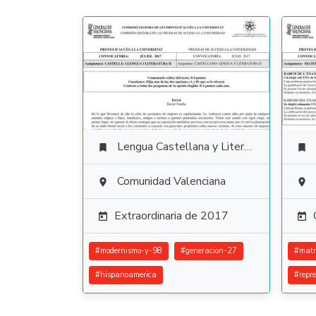
Lengua Castellana y Literatura


Comunidad Valenciana


Extraordinaria de 2017


#
modernismo-y-98
#
generacion-27
#
matr
#
hispanoamerica
#
repr