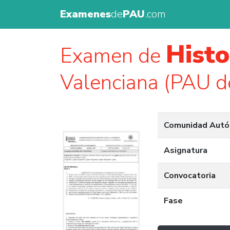
Examenes
de
PAU
.com
Histo
Examen de
Valenciana (PAU d
Comunidad Aut
Asignatura
Convocatoria
Fase