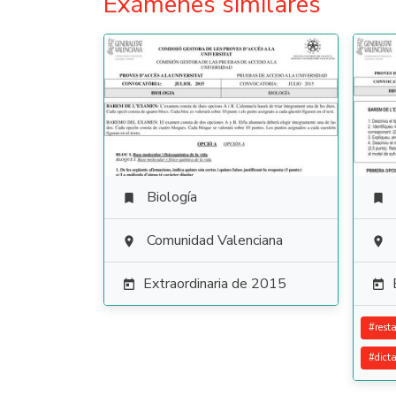
Exámenes similares
Biología


Comunidad Valenciana


Extraordinaria de 2015


#
rest
#
dict