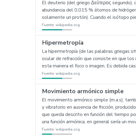
El deuterio (del griego Δεύτερος segundo), 
abundancia del 0,015 % átomos de hidrógeno
solamente un protón). Cuando el isótopo pie
Fuente:
wikipedia.org
Hipermetropía
La hipermetropía (de las palabras griegas υπ
ocular de refracción que consiste en que los 
esta manera el foco o imagen. Es debida casi
Fuente:
wikipedia.org
Movimiento armónico simple
El movimiento armónico simple (m.a.s), tamb
y vibratorio en ausencia de fricción, produci
que queda descrito en función del tiempo por
una función armónica, en general sería un mo
Fuente:
wikipedia.org