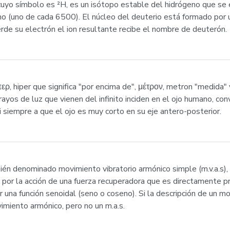
cuyo símbolo es ²H, es un isótopo estable del hidrógeno que se 
 (uno de cada 6500). El núcleo del deuterio está formado por u
rde su electrón el ion resultante recibe el nombre de deuterón.
ερ, hiper que significa "por encima de", μέτρον, metron "medida" 
rayos de luz que vienen del infinito inciden en el ojo humano, co
 siempre a que el ojo es muy corto en su eje antero-posterior.
ién denominado movimiento vibratorio armónico simple (m.v.a.s),
do por la acción de una fuerza recuperadora que es directamente pr
 una función senoidal (seno o coseno). Si la descripción de un m
vimiento armónico, pero no un m.a.s.