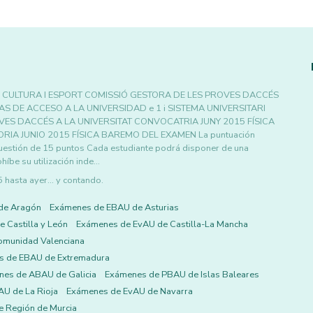
 CULTURA I ESPORT COMISSIÓ GESTORA DE LES PROVES DACCÉS
S DE ACCESO A LA UNIVERSIDAD e 1 i SISTEMA UNIVERSITARI
VES DACCÉS A LA UNIVERSITAT CONVOCATRIA JUNY 2015 FÍSICA
A JUNIO 2015 FÍSICA BAREMO DEL EXAMEN La puntuación
uestión de 15 puntos Cada estudiante podrá disponer de una
híbe su utilización inde…
asta ayer... y contando.
de Aragón
Exámenes de EBAU de Asturias
 Castilla y León
Exámenes de EvAU de Castilla-La Mancha
omunidad Valenciana
s de EBAU de Extremadura
es de ABAU de Galicia
Exámenes de PBAU de Islas Baleares
U de La Rioja
Exámenes de EvAU de Navarra
 Región de Murcia