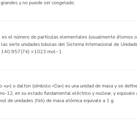
 grandes y no puede ser congelado.
) es el número de partículas elementales (usualmente átomos o
 las siete unidades básicas del Sistema Internacional de Unidade
022 140 857(74) ×1023 mol−1.
o «u») o dalton (símbolo «Da») es una unidad de masa y se defi
no-12, en su estado fundamental eléctrico y nuclear, y equival
l de unidades (NA) de masa atómica equivale a 1 g.