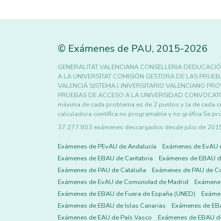
©
Exámenes de PAU
,
2015
-2026
GENERALITAT VALENCIANA CONSELLERIA DEDUCACIÓ
A LA UNIVERSITAT COMISIÓN GESTORA DE LAS PRUEBA
VALENCIÁ SISTEMA l JNIVERSITARIO VALENCIANO PRO
PRUEBAS DE ACCESO A LA UNIVERSIDAD CONVOCATORI
máxima de cada problema es de 2 puntos y la de cada c
calculadora científica no programable y no gráfica Se pro
37.277.803 exámenes descargados desde julio de 2015 h
Exámenes de PEvAU de Andalucía
Exámenes de EvAU 
Exámenes de EBAU de Cantabria
Exámenes de EBAU de
Exámenes de PAU de Cataluña
Exámenes de PAU de C
Exámenes de EvAU de Comunidad de Madrid
Exámene
Exámenes de EBAU de Fuera de España (UNED)
Exámen
Exámenes de EBAU de Islas Canarias
Exámenes de EBA
Exámenes de EAU de País Vasco
Exámenes de EBAU de