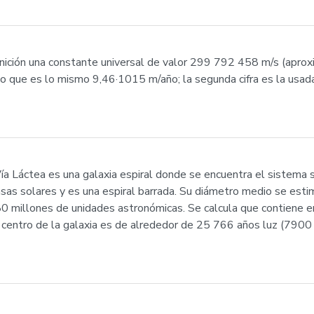
definición una constante universal de valor 299 792 458 m/s (a
lo que es lo mismo 9,46·1015 m/año; la segunda cifra es la usada
ía Láctea es una galaxia espiral donde se encuentra el sistema s
s solares y es una espiral barrada. Su diámetro medio se esti
9480 millones de unidades astronómicas. Se calcula que contien
l centro de la galaxia es de alrededor de 25 766 años luz (7900 p