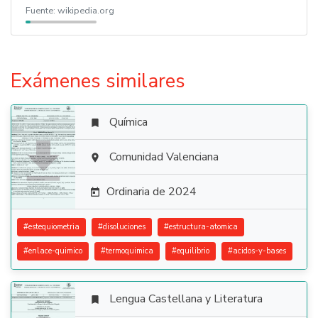
Fuente:
wikipedia.org
Exámenes similares
Química


Comunidad Valenciana

Ordinaria de 2024

#
estequiometria
#
disoluciones
#
estructura-atomica
#
enlace-quimico
#
termoquimica
#
equilibrio
#
acidos-y-bases
Lengua Castellana y Literatura
