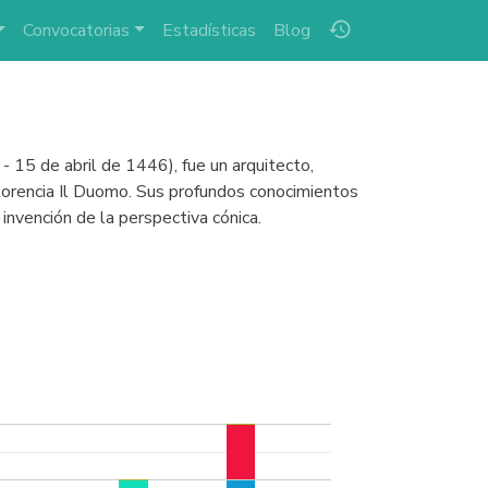
history
Convocatorias
Estadísticas
Blog
- 15 de abril de 1446), fue un arquitecto,
 Florencia Il Duomo. Sus profundos conocimientos
 invención de la perspectiva cónica.