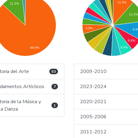
11.5%
11.5%
11.5
4.9%
9.
6.6%
6.6%
86.9%
toria del Arte
2009-2010
53
damentos Artísticos
2023-2024
7
toria de la Música y
2020-2021
1
la Danza
2005-2006
2011-2012