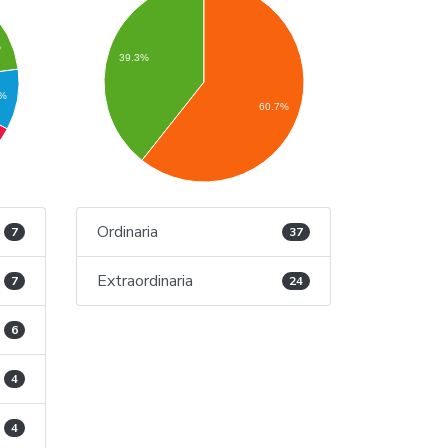
%
39.3%
8%
60.7%
Ordinaria
7
37
Extraordinaria
7
24
6
4
4