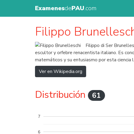
Examenes
de
PAU
.com
Filippo Brunellesc
Filippo di Ser Brunelle
escultor y orfebre renacentista italiano. Es co
matemáticos y su entusiasmo por esta ciencia le 
Ver en Wikipedia.org
Distribución
61
7
6