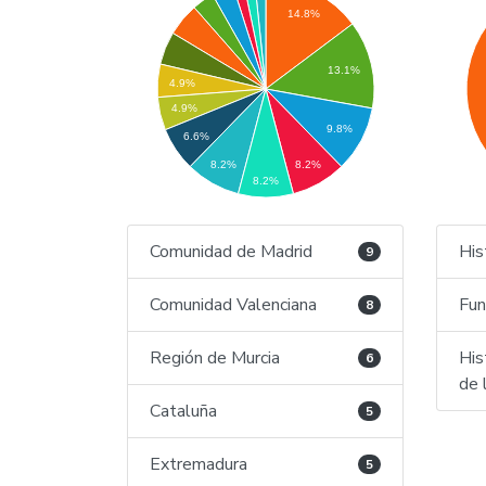
14.8%
13.1%
4.9%
4.9%
9.8%
6.6%
8.2%
8.2%
8.2%
Comunidad de Madrid
His
9
Comunidad Valenciana
Fun
8
Región de Murcia
His
6
de 
Cataluña
5
Extremadura
5