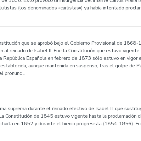
 de 1830. Esto provocó la insurgencia del infante Carlos María I
olutistas (los denominados «carlistas») ya había intentado procl
nstitución que se aprobó bajo el Gobierno Provisional de 1868-
n al reinado de Isabel II. Fue la Constitución que estuvo vigente
a República Española en febrero de 1873 sólo estuvo en vigor el 
restablecida, aunque mantenida en suspenso, tras el golpe de Pav
del pronunc…
ma suprema durante el reinado efectivo de Isabel II, que sustitu
La Constitución de 1845 estuvo vigente hasta la proclamación d
ituirla en 1852 y durante el bienio progresista (1854-1856). Fue