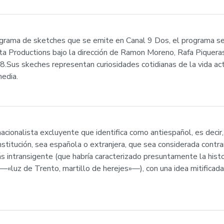
rograma de sketches que se emite en Canal 9 Dos, el programa s
nta Productions bajo la dirección de Ramon Moreno, Rafa Piquer
.Sus skeches representan curiosidades cotidianas de la vida ac
media.
cionalista excluyente que identifica como antiespañol, es decir, 
titución, sea española o extranjera, que sea considerada contrari
más intransigente (que habría caracterizado presuntamente la hist
 —«luz de Trento, martillo de herejes»—), con una idea mitificad