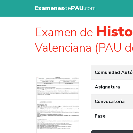
Examenes
de
PAU
.com
Histo
Examen de
Valenciana (PAU d
Comunidad Aut
Asignatura
Convocatoria
Fase