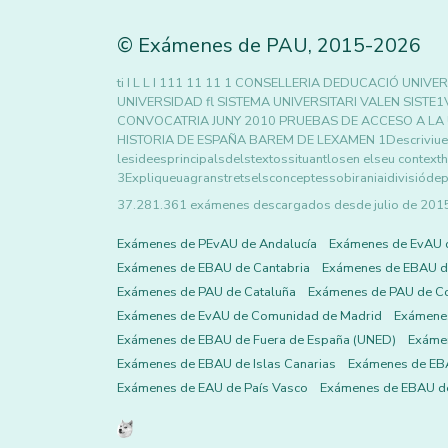
©
Exámenes de PAU
,
2015
-2026
ti I L L I 111 11 11 1 CONSELLERIA DEDUCACIÓ UNI
UNIVERSIDAD fl SISTEMA UNIVERSITARI VALEN SISTE1
CONVOCATRIA JUNY 2010 PRUEBAS DE ACCESO A LA 
HISTORIA DE ESPAÑA BAREM DE LEXAMEN 1Descriviueltip
lesideesprincipalsdelstextossituantlosen elseu contexth
3Expliqueuagranstretselsconceptessobiraniaidivisiódep
37.281.361 exámenes descargados desde julio de 2015 h
Exámenes de PEvAU de Andalucía
Exámenes de EvAU 
Exámenes de EBAU de Cantabria
Exámenes de EBAU de
Exámenes de PAU de Cataluña
Exámenes de PAU de C
Exámenes de EvAU de Comunidad de Madrid
Exámene
Exámenes de EBAU de Fuera de España (UNED)
Exámen
Exámenes de EBAU de Islas Canarias
Exámenes de EBA
Exámenes de EAU de País Vasco
Exámenes de EBAU de