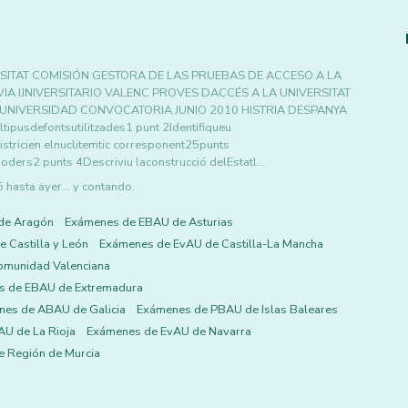
VERSITAT COMISIÓN GESTORA DE LAS PRUEBAS DE ACCESO A LA
VIA IJNIVERSITARIO VALENC PROVES DACCÉS A LA UNIVERSITAT
UNIVERSIDAD CONVOCATORIA JUNIO 2010 HISTRIA DESPANYA
usdefontsutilitzades1 punt 2Identifiqueu
istricien elnuclitemtic corresponent25punts
oders2 punts 4Descriviu laconstrucció delEstatl…
asta ayer... y contando.
de Aragón
Exámenes de EBAU de Asturias
 Castilla y León
Exámenes de EvAU de Castilla-La Mancha
omunidad Valenciana
s de EBAU de Extremadura
es de ABAU de Galicia
Exámenes de PBAU de Islas Baleares
U de La Rioja
Exámenes de EvAU de Navarra
 Región de Murcia