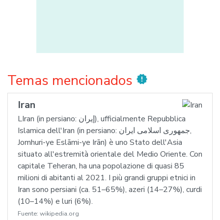
Temas mencionados
new_releases
Iran
LIran (in persiano: إيران), ufficialmente Repubblica
Islamica dell'Iran (in persiano: جمهوری اسلامی ایران,
Jomhuri-ye Eslāmi-ye Irān) è uno Stato dell'Asia
situato all'estremità orientale del Medio Oriente. Con
capitale Teheran, ha una popolazione di quasi 85
milioni di abitanti al 2021. I più grandi gruppi etnici in
Iran sono persiani (ca. 51–65%), azeri (14–27%), curdi
(10–14%) e luri (6%).
Fuente:
wikipedia.org