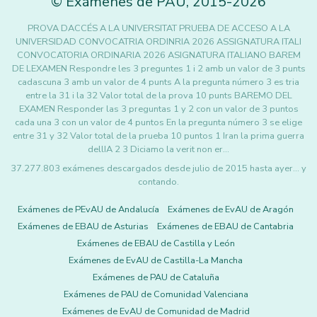
©
Exámenes de PAU
,
2015
-2026
PROVA DACCÉS A LA UNIVERSITAT PRUEBA DE ACCESO A LA
UNIVERSIDAD CONVOCATRIA ORDINRIA 2026 ASSIGNATURA ITALI
CONVOCATORIA ORDINARIA 2026 ASIGNATURA ITALIANO BAREM
DE LEXAMEN Respondre les 3 preguntes 1 i 2 amb un valor de 3 punts
cadascuna 3 amb un valor de 4 punts A la pregunta número 3 es tria
entre la 31 i la 32 Valor total de la prova 10 punts BAREMO DEL
EXAMEN Responder las 3 preguntas 1 y 2 con un valor de 3 puntos
cada una 3 con un valor de 4 puntos En la pregunta número 3 se elige
entre 31 y 32 Valor total de la prueba 10 puntos 1 Iran la prima guerra
dellIA 2 3 Diciamo la verit non er…
37.277.803 exámenes descargados desde julio de 2015 hasta ayer... y
contando.
Exámenes de PEvAU de Andalucía
Exámenes de EvAU de Aragón
Exámenes de EBAU de Asturias
Exámenes de EBAU de Cantabria
Exámenes de EBAU de Castilla y León
Exámenes de EvAU de Castilla-La Mancha
Exámenes de PAU de Cataluña
Exámenes de PAU de Comunidad Valenciana
Exámenes de EvAU de Comunidad de Madrid