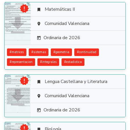

Matemáticas II


Comunidad Valenciana

Ordinaria de 2026

#
matrices
#
sistemas
#
geometria
#
continuidad
#
representacion
#
integrales
#
estadistica

Lengua Castellana y Literatura


Comunidad Valenciana

Ordinaria de 2026


Biología
