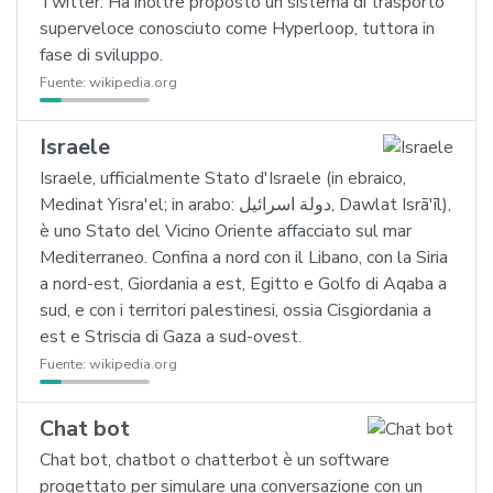
Twitter. Ha inoltre proposto un sistema di trasporto
superveloce conosciuto come Hyperloop, tuttora in
fase di sviluppo.
Fuente:
wikipedia.org
Israele
Israele, ufficialmente Stato d'Israele (in ebraico,
Medinat Yisra'el; in arabo: دولة اسرائيل, Dawlat Isrā'īl),
è uno Stato del Vicino Oriente affacciato sul mar
Mediterraneo. Confina a nord con il Libano, con la Siria
a nord-est, Giordania a est, Egitto e Golfo di Aqaba a
sud, e con i territori palestinesi, ossia Cisgiordania a
est e Striscia di Gaza a sud-ovest.
Fuente:
wikipedia.org
Chat bot
Chat bot, chatbot o chatterbot è un software
progettato per simulare una conversazione con un