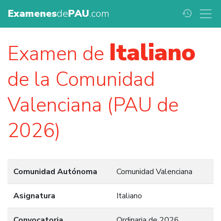
Examenes
de
PAU
.com
history
Italiano
Examen de
de la Comunidad
Valenciana (PAU de
2026)
Comunidad Autónoma
Comunidad Valenciana
Asignatura
Italiano
Convocatoria
Ordinaria de 2026