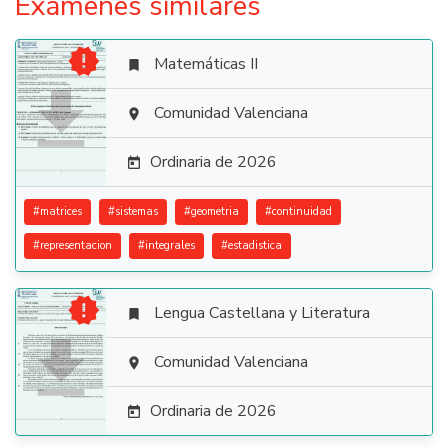
Exámenes similares

Matemáticas II


Comunidad Valenciana

Ordinaria de 2026

#
matrices
#
sistemas
#
geometria
#
continuidad
#
representacion
#
integrales
#
estadistica

Lengua Castellana y Literatura


Comunidad Valenciana

Ordinaria de 2026
