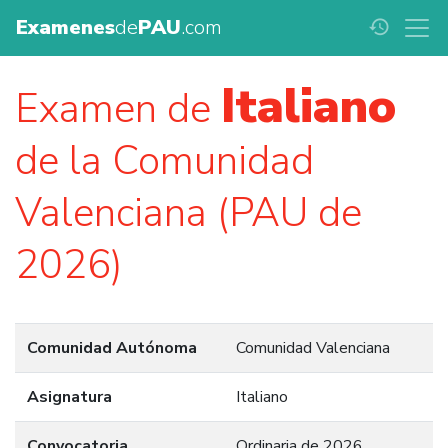
Examenes
de
PAU
.com
history
Italiano
Examen de
de la Comunidad
Valenciana (PAU de
2026)
Comunidad Autónoma
Comunidad Valenciana
Asignatura
Italiano
Convocatoria
Ordinaria de 2026