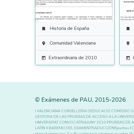
Historia de España


Comunidad Valenciana


Extraordinaria de 2010


©
Exámenes de PAU
,
2015
-2026
í VALENCIANA CONSELLERIA DEDUCACIÓ COMISSIÓ G
GESTORA DE LAS PRUEBAS DE ACCESO A LA UNIVERSIDA
UNIVERSITAT CONVOCATRIAJUNY 2010 PRUEBAS DE AC
LATÍN II BAREMO DEL EXAMENTRADUCCIÓN5puntos1CUE
elegiráunejercicio A o Bycontestará a todassuspartes Pu