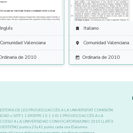
Inglés
Italiano

Comunidad Valenciana
Comunidad Valenciana

Ordinaria de 2010
Ordinaria de 2010

ESTORA DE LES PROVES DACCÉS A LA UNIVERSITAT COMISIÓN
D n SJTF1 1 ERSITRI 1 E 1 1 tS 1 PROVES DACCÉS A LA
CESO A LA UNIVERSIDAD CONVOCATORIAJUNIO 2010 LLATÍ II
STIÓN2 puntos23y41 punto cada una Elalumno
ede utilizarse eldiccionarioexcepto aquélque contenga