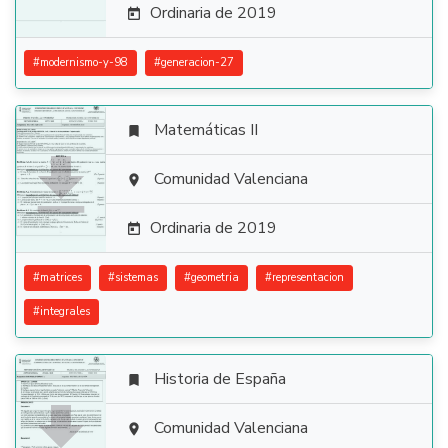
Ordinaria de 2019

#
modernismo-y-98
#
generacion-27
Matemáticas II


Comunidad Valenciana

Ordinaria de 2019

#
matrices
#
sistemas
#
geometria
#
representacion
#
integrales
Historia de España


Comunidad Valenciana
