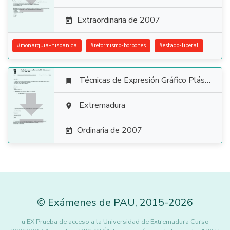
Extraordinaria de 2007

#
monarquia-hispanica
#
reformismo-borbones
#
estado-liberal
Técnicas de Expresión Gráfico Plástica


Extremadura

Ordinaria de 2007

©
Exámenes de PAU
,
2015
-2026
u EX Prueba de acceso a la Universidad de Extremadura Curso