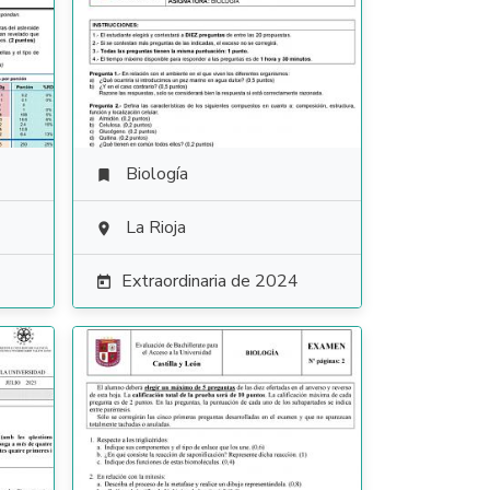
Biología

La Rioja

Extraordinaria de 2024
