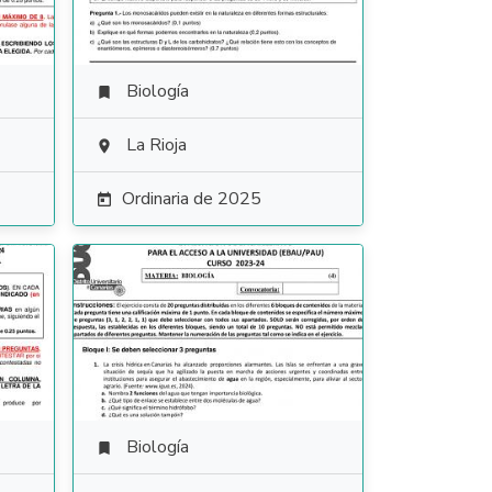
Biología

La Rioja

Ordinaria de 2025

Biología
