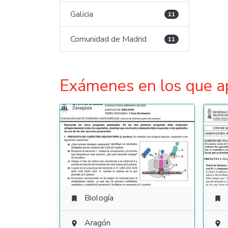
Galicia
11
Comunidad de Madrid
11
Exámenes en los que a
Biología


Aragón

