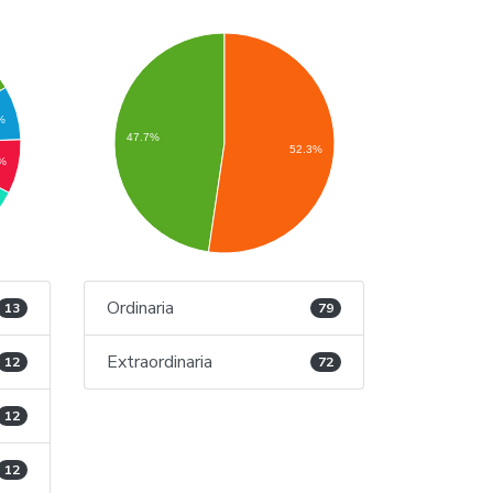
%
47.7%
52.3%
9%
Ordinaria
13
79
Extraordinaria
12
72
12
12