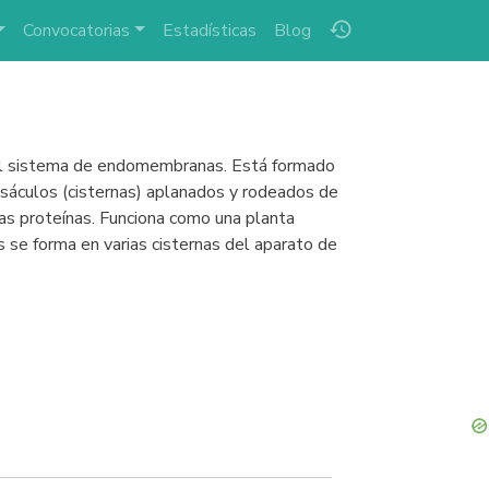
history
Convocatorias
Estadísticas
Blog
e al sistema de endomembranas. Está formado
sáculos (cisternas) aplanados y rodeados de
as proteínas. Funciona como una planta
se forma en varias cisternas del aparato de