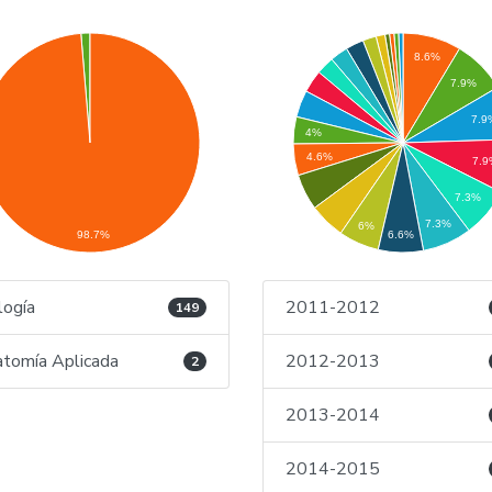
8.6%
7.9%
7.9
4%
4.6%
7.
7.3%
7.3%
6%
98.7%
6.6%
logía
2011-2012
149
tomía Aplicada
2012-2013
2
2013-2014
2014-2015