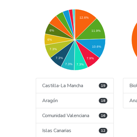
12.6%
6%
11.9%
6%
10.6%
7.3%
7.3%
7.9%
7.3%
7.3%
Castilla-La Mancha
Bio
19
Aragón
Ana
18
Comunidad Valenciana
16
Islas Canarias
12