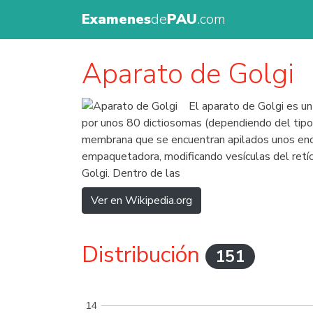
Examenes
de
PAU
.com
Aparato de Golgi
El aparato de Golgi es u
por unos 80 dictiosomas (dependiendo del tipo
membrana que se encuentran apilados unos encim
empaquetadora, modificando vesículas del retí
Golgi. Dentro de las
Ver en Wikipedia.org
Distribución
151
14