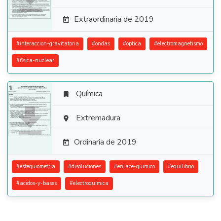
Extraordinaria de 2019

#
interaccion-gravitatoria
#
ondas
#
optica
#
electromagnetismo
#
fisica-nuclear
Química


Extremadura

Ordinaria de 2019

#
estequiometria
#
disoluciones
#
enlace-quimico
#
equilibrio
#
acidos-y-bases
#
electroquimica