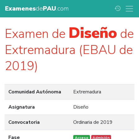
Examenes
de
PAU
.com
history
Diseño
Examen de
de
Extremadura (EBAU de
2019)
Comunidad Autónoma
Extremadura
Asignatura
Diseño
Convocatoria
Ordinaria de 2019
Fase
Acceso
Admisión