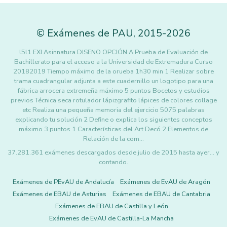
©
Exámenes de PAU
,
2015
-2026
l5l1 EXI Asinnatura DISENO OPCIÓN A Prueba de Evaluación de
Bachillerato para el acceso a la Universidad de Extremadura Curso
20182019 Tiempo máximo de la orueba 1h30 min 1 Realizar sobre
trama cuadrangular adjunta a este cuadernillo un logotipo para una
fábrica arrocera extremeña máximo 5 puntos Bocetos y estudios
previos Técnica seca rotulador lápizgrafito lápices de colores collage
etc Realiza una pequeña memoria del ejercicio 5075 palabras
explicando tu solución 2 Define o explica los siguientes conceptos
máximo 3 puntos 1 Características del Art Decó 2 Elementos de
Relación de la com…
37.281.361 exámenes descargados desde julio de 2015 hasta ayer... y
contando.
Exámenes de PEvAU de Andalucía
Exámenes de EvAU de Aragón
Exámenes de EBAU de Asturias
Exámenes de EBAU de Cantabria
Exámenes de EBAU de Castilla y León
Exámenes de EvAU de Castilla-La Mancha