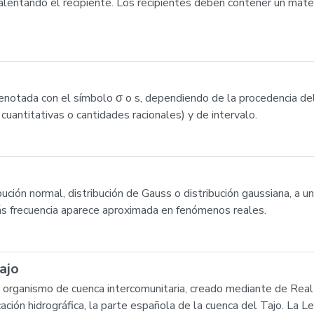
alentando el recipiente. Los recipientes deben contener un mate
(denotada con el símbolo σ o s, dependiendo de la procedencia d
 cuantitativas o cantidades racionales) y de intervalo.
bución normal, distribución de Gauss o distribución gaussiana, a u
ás frecuencia aparece aproximada en fenómenos reales.
ajo
n organismo de cuenca intercomunitaria, creado mediante de Rea
ción hidrográfica, la parte española de la cuenca del Tajo. La 