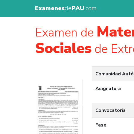
Examenes
de
PAU
.com
Matem
Examen de
Sociales
de Ext
Comunidad Aut
Asignatura
Convocatoria
Fase