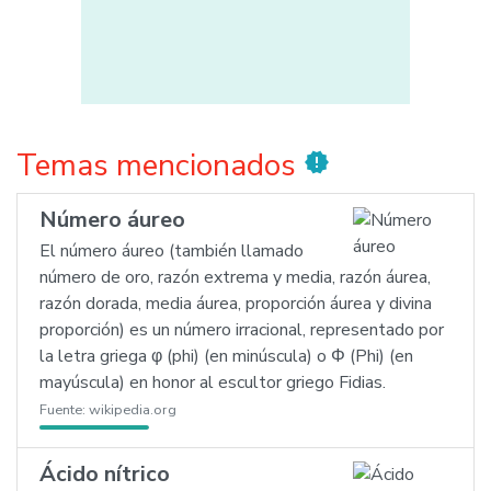
Temas mencionados
new_releases
Número áureo
El número áureo (también llamado
número de oro, razón extrema y media, razón áurea,
razón dorada, media áurea, proporción áurea y divina
proporción) es un número irracional, representado por
la letra griega φ (phi) (en minúscula) o Φ (Phi) (en
mayúscula) en honor al escultor griego Fidias.
Fuente:
wikipedia.org
Ácido nítrico