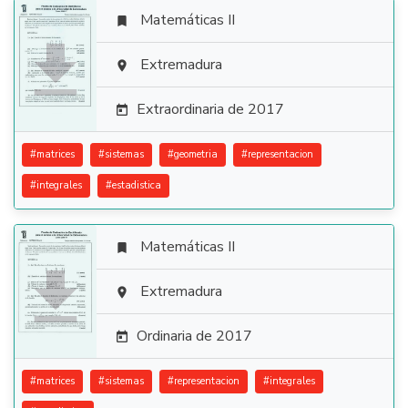
Matemáticas II


Extremadura

Extraordinaria de 2017

#
matrices
#
sistemas
#
geometria
#
representacion
#
integrales
#
estadistica
Matemáticas II


Extremadura

Ordinaria de 2017

#
matrices
#
sistemas
#
representacion
#
integrales