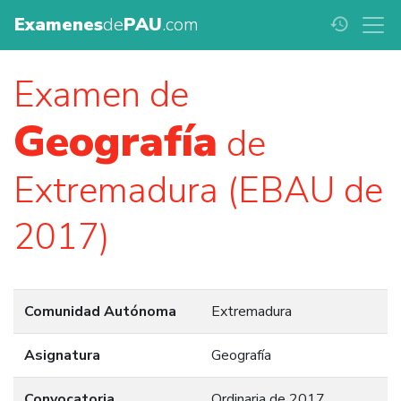
Examenes
de
PAU
.com
history
Examen de
Geografía
de
Extremadura (EBAU de
2017)
Comunidad Autónoma
Extremadura
Asignatura
Geografía
Convocatoria
Ordinaria de 2017