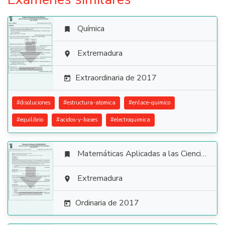
Química


Extremadura

Extraordinaria de 2017

#
disoluciones
#
estructura-atomica
#
enlace-quimico
#
equilibrio
#
acidos-y-bases
#
electroquimica
Matemáticas Aplicadas a las Ciencias Sociales


Extremadura

Ordinaria de 2017
