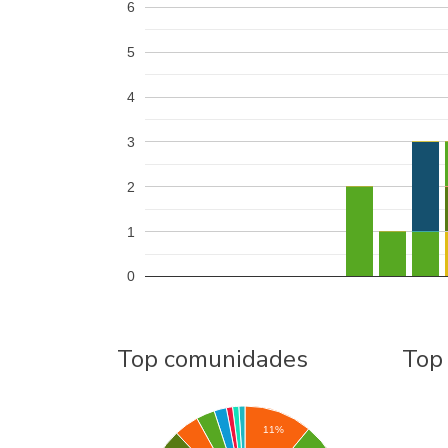
6
5
4
3
2
1
0
Top comunidades
Top
11%