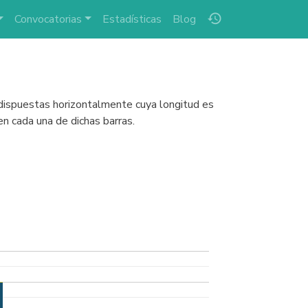
history
Convocatorias
Estadísticas
Blog
 dispuestas horizontalmente cuya longitud es
n cada una de dichas barras.