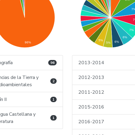
7
7%
6%
5%
6%
96%
5%
grafía
2013-2014
96
ncias de la Tierra y
2012-2013
2
ioambientales
2011-2012
n II
1
2015-2016
gua Castellana y
1
eratura
2016-2017