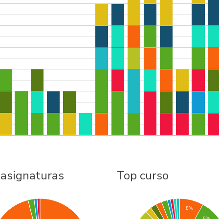
 asignaturas
Top curso
8%
8%