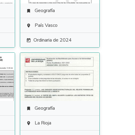
Geografía

País Vasco

Ordinaria de 2024

Geografía

La Rioja
