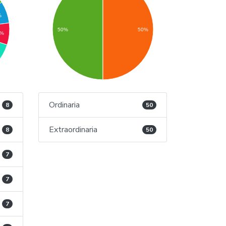
%
50%
50%
7%
Ordinaria
8
50
Extraordinaria
8
50
7
7
7