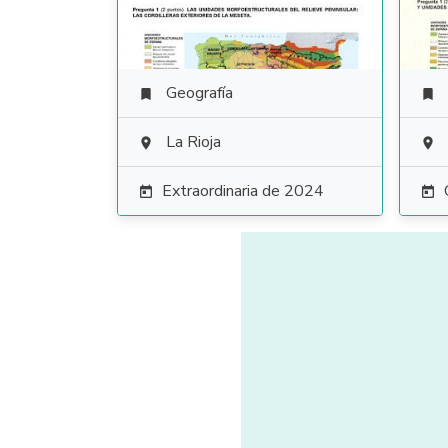
Geografía


La Rioja


Extraordinaria de 2024

