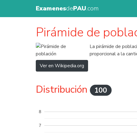
Examenes
de
PAU
.com
Pirámide de pobla
La pirámide de poblac
proporcional a la cant
Ver en Wikipedia.org
Distribución
100
8
7