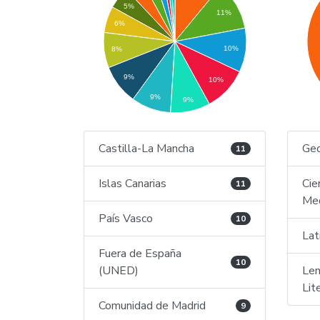
5%
11%
6%
10%
8%
9%
10%
9%
9%
Castilla-La Mancha
Geo
11
Islas Canarias
Cie
11
Med
País Vasco
10
Latí
Fuera de España
10
(UNED)
Len
Lit
Comunidad de Madrid
9