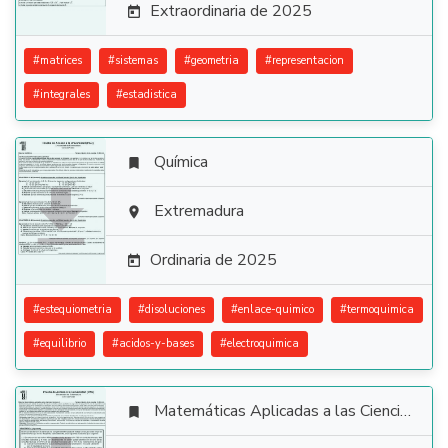
Extraordinaria de 2025

#
matrices
#
sistemas
#
geometria
#
representacion
#
integrales
#
estadistica
Química


Extremadura

Ordinaria de 2025

#
estequiometria
#
disoluciones
#
enlace-quimico
#
termoquimica
#
equilibrio
#
acidos-y-bases
#
electroquimica
Matemáticas Aplicadas a las Ciencias Sociales
