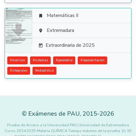
Matemáticas II


Extremadura

Extraordinaria de 2025

#
matrices
#
sistemas
#
geometria
#
representacion
#
integrales
#
estadistica
©
Exámenes de PAU
,
2015
-2026
Prueba de Acceso a la Universidad PAU Universidad de Extremadura
Curso 20242025 Materia QUÍMICA Tiempo máximo de la prueba 1h 30