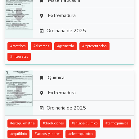
Matemáticas II


Extremadura

Ordinaria de 2025

#
matrices
#
sistemas
#
geometria
#
representacion
#
integrales
Química


Extremadura

Ordinaria de 2025

#
estequiometria
#
disoluciones
#
enlace-quimico
#
termoquimica
#
equilibrio
#
acidos-y-bases
#
electroquimica