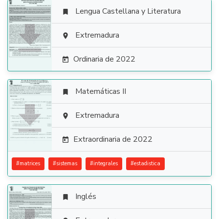
Lengua Castellana y Literatura


Extremadura

Ordinaria de 2022

Matemáticas II


Extremadura

Extraordinaria de 2022

#
matrices
#
sistemas
#
integrales
#
estadistica
Inglés
