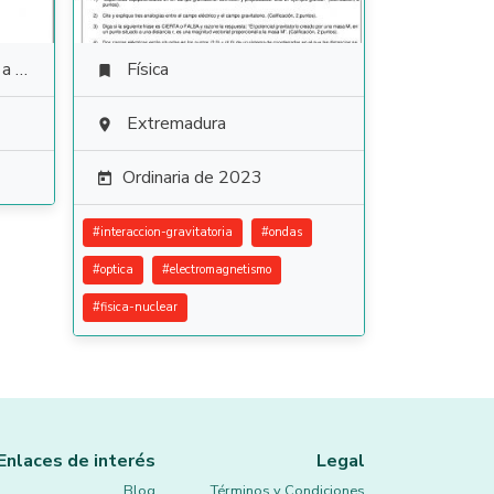
ales
Física

Extremadura

Ordinaria de 2023

#
interaccion-gravitatoria
#
ondas
#
optica
#
electromagnetismo
#
fisica-nuclear
Enlaces de interés
Legal
Blog
Términos y Condiciones