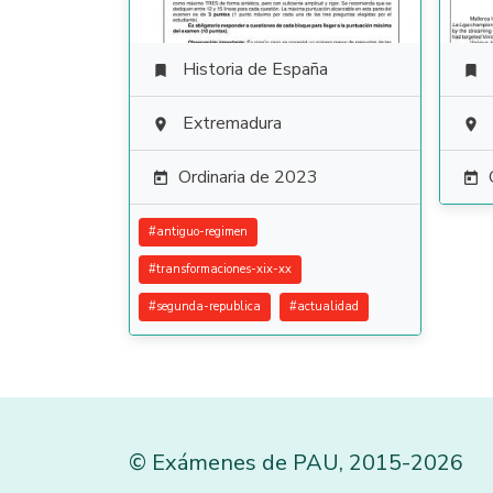
Historia de España


Extremadura


Ordinaria de 2023


#
antiguo-regimen
#
transformaciones-xix-xx
#
segunda-republica
#
actualidad
©
Exámenes de PAU
,
2015
-2026