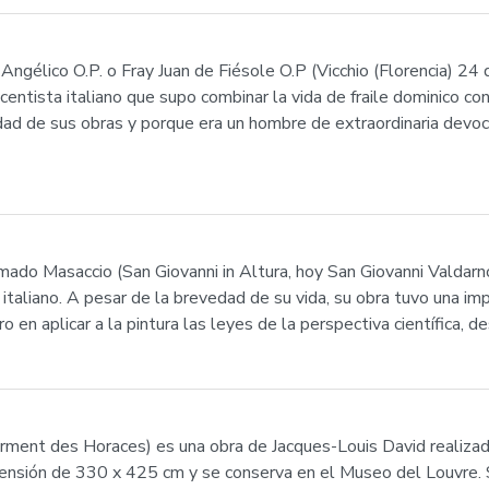
ngélico O.P. o Fray Juan de Fiésole O.P (Vicchio (Florencia) 24
centista italiano que supo combinar la vida de fraile dominico c
idad de sus obras y porque era un hombre de extraordinaria devoci
mado Masaccio (San Giovanni in Altura, hoy San Giovanni Valdar
taliano. A pesar de la brevedad de su vida, su obra tuvo una impor
en aplicar a la pintura las leyes de la perspectiva científica, de
erment des Horaces) es una obra de Jacques-Louis David realiza
mensión de 330 x 425 cm y se conserva en el Museo del Louvre. 