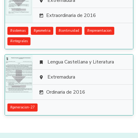

Extremadura

Extraordinaria de 2016

#
sistemas
#
geometria
#
continuidad
#
representacion
#
integrales
Lengua Castellana y Literatura


Extremadura

Ordinaria de 2016

#
generacion-27