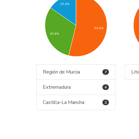
15.4%
53.8%
30.8%
Región de Murcia
Lit
7
Extremadura
4
Castilla-La Mancha
2