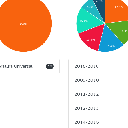
7.7%
7.7%
23.1%
15.4%
100%
15.4
15.4%
15.4%
eratura Universal
2015-2016
13
2009-2010
2011-2012
2012-2013
2014-2015