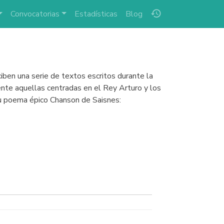
history
Convocatorias
Estadísticas
Blog
iben una serie de textos escritos durante la
mente aquellas centradas en el Rey Arturo y los
su poema épico Chanson de Saisnes: