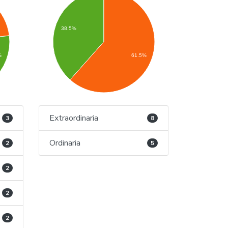
38.5%
%
61.5%
Extraordinaria
3
8
Ordinaria
2
5
2
2
2