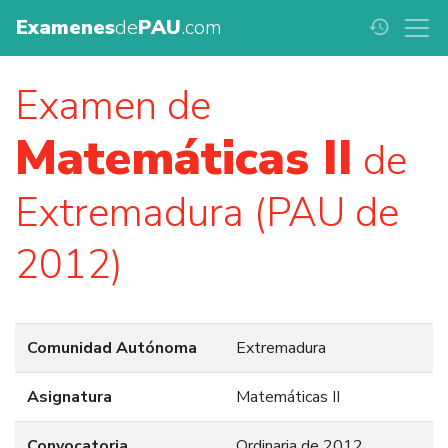
Examenes
de
PAU
.com
history
Examen de
Matemáticas II
de
Extremadura (PAU de
2012)
Comunidad Autónoma
Extremadura
Asignatura
Matemáticas II
Convocatoria
Ordinaria de 2012