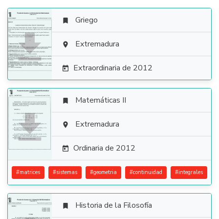
Griego


Extremadura

Extraordinaria de 2012

Matemáticas II


Extremadura

Ordinaria de 2012

#
matrices
#
sistemas
#
geometria
#
continuidad
#
integrales
Historia de la Filosofía
