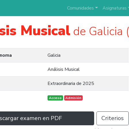
Comunidades
Asignaturas
sis Musical
de Galicia
ónoma
Galicia
Análisis Musical
Extraordinaria de 2025
Acceso
Admisión
scargar examen en PDF
Criterios