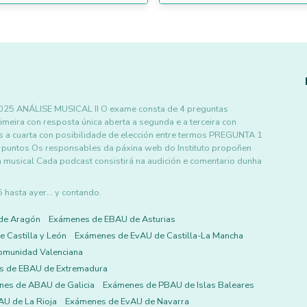
ANÁLISE MUSICAL II O exame consta de 4 preguntas
rimeira con resposta única aberta a segunda e a terceira con
as a cuarta con posibilidade de elección entre termos PREGUNTA 1
ntos Os responsables da páxina web do Instituto propoñen
 musical Cada podcast consistirá na audición e comentario dunha
asta ayer... y contando.
de Aragón
Exámenes de EBAU de Asturias
 Castilla y León
Exámenes de EvAU de Castilla-La Mancha
omunidad Valenciana
s de EBAU de Extremadura
es de ABAU de Galicia
Exámenes de PBAU de Islas Baleares
U de La Rioja
Exámenes de EvAU de Navarra