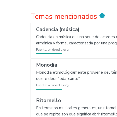
Temas mencionados
new_releases
Cadencia (música)
Cadencia en música es una serie de acordes o
armónica y formal caracterizada por una pro
Fuente:
wikipedia.org
Monodia
Monodia etimológicamente proviene del térm
quiere decir "oda, canto".
Fuente:
wikipedia.org
Ritornello
En términos musicales generales, un ritornell
que se repite son que significa abrir ritornello 