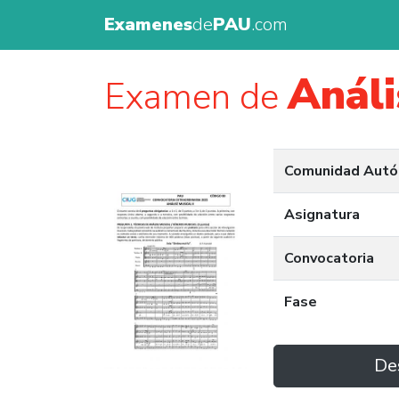
Examenes
de
PAU
.com
Análi
Examen de
Comunidad Aut
Asignatura
Convocatoria
Fase
De