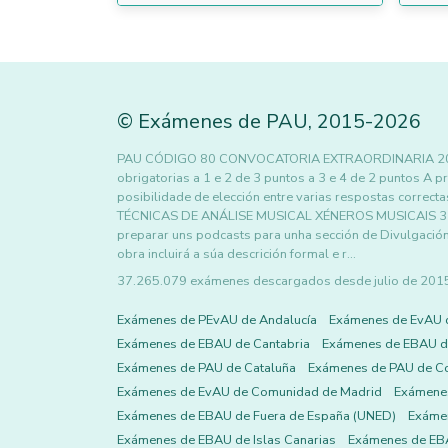
©
Exámenes de PAU
,
2015
-2026
PAU CÓDIGO 80 CONVOCATORIA EXTRAORDINARIA 2025 
obrigatorias a 1 e 2 de 3 puntos a 3 e 4 de 2 puntos A p
posibilidade de elección entre varias respostas correct
TÉCNICAS DE ANÁLISE MUSICAL XÉNEROS MUSICAIS 3 pu
preparar uns podcasts para unha sección de Divulgación
obra incluirá a súa descrición formal e r…
37.265.079 exámenes descargados desde julio de 2015 h
Exámenes de PEvAU de Andalucía
Exámenes de EvAU 
Exámenes de EBAU de Cantabria
Exámenes de EBAU de
Exámenes de PAU de Cataluña
Exámenes de PAU de C
Exámenes de EvAU de Comunidad de Madrid
Exámene
Exámenes de EBAU de Fuera de España (UNED)
Exámen
Exámenes de EBAU de Islas Canarias
Exámenes de EBA