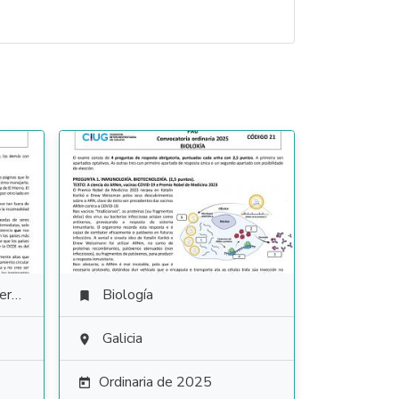
ura
Biología

Galicia

Ordinaria de 2025
