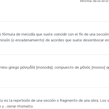
Informar de un error
 fórmula de melodía que suele coincidir con el fin de una sección
gresión (o encadenamiento) de acordes que suele desembocar en 
ino griego μονῳδία [monodia], compuesto de μόνος [monos] que 
o es la repetición de una sección o fragmento de una obra. Los si
y , cerrar ritornello.