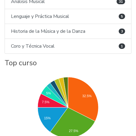
Análisis Musical
31
Lenguaje y Práctica Musical
5
Historia de la Música y de la Danza
3
Coro y Técnica Vocal
1
Top curso
5%
32.5%
7.5%
15%
27.5%