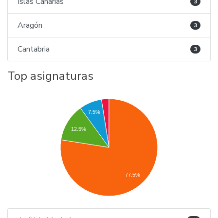
Islas Canarias
3
Aragón
3
Cantabria
3
Top asignaturas
7.5%
12.5%
77.5%