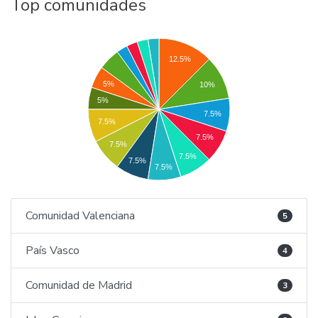
Top comunidades
12.5%
5%
10%
5%
7.5%
7.5%
7.5%
7.5%
7.5%
7.5%
7.5%
Comunidad Valenciana
5
País Vasco
4
Comunidad de Madrid
3