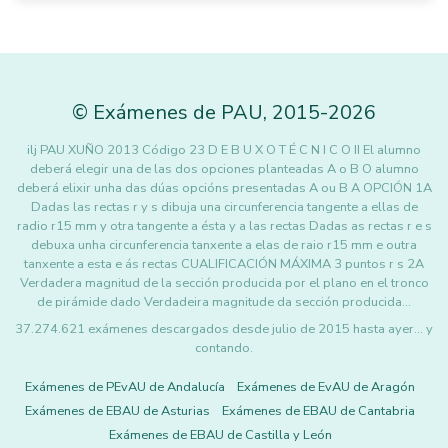
©
Exámenes de PAU
,
2015
-2026
ilj PAU XUÑO 2013 Código 23 D E B U X O T É C N I C O II El alumno
deberá elegir una de las dos opciones planteadas A o B O alumno
deberá elixir unha das dúas opcións presentadas A ou B A OPCIÓN 1A
Dadas las rectas r y s dibuja una circunferencia tangente a ellas de
radio r15 mm y otra tangente a ésta y a las rectas Dadas as rectas r e s
debuxa unha circunferencia tanxente a elas de raio r15 mm e outra
tanxente a esta e ás rectas CUALIFICACIÓN MÁXIMA 3 puntos r s 2A
Verdadera magnitud de la sección producida por el plano en el tronco
de pirámide dado Verdadeira magnitude da sección producida…
37.274.621 exámenes descargados desde julio de 2015 hasta ayer... y
contando.
Exámenes de PEvAU de Andalucía
Exámenes de EvAU de Aragón
Exámenes de EBAU de Asturias
Exámenes de EBAU de Cantabria
Exámenes de EBAU de Castilla y León