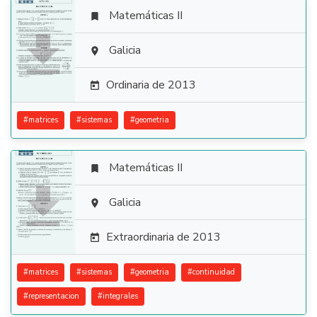
Matemáticas II


Galicia

Ordinaria de 2013

#
matrices
#
sistemas
#
geometria
Matemáticas II


Galicia

Extraordinaria de 2013

#
matrices
#
sistemas
#
geometria
#
continuidad
#
representacion
#
integrales