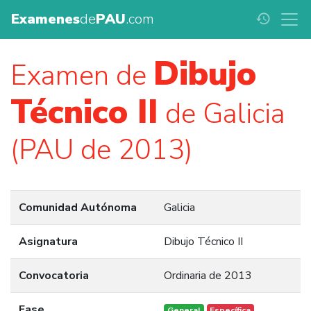
Examenes
de
PAU
.com
history
Dibujo
Examen de
Técnico II
de Galicia
(PAU de 2013)
Comunidad Autónoma
Galicia
Asignatura
Dibujo Técnico II
Convocatoria
Ordinaria de 2013
Fase
General
Específica