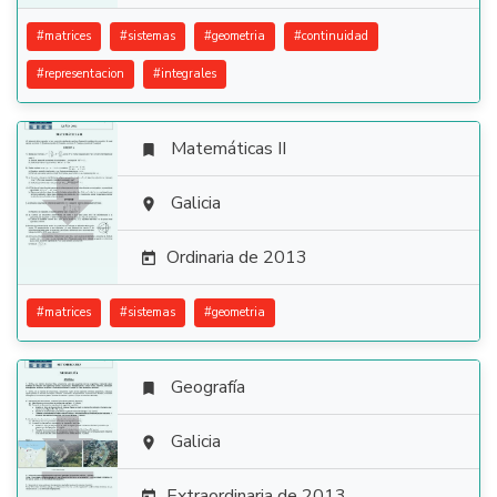
#
matrices
#
sistemas
#
geometria
#
continuidad
#
representacion
#
integrales
Matemáticas II


Galicia

Ordinaria de 2013

#
matrices
#
sistemas
#
geometria
Geografía


Galicia

Extraordinaria de 2013