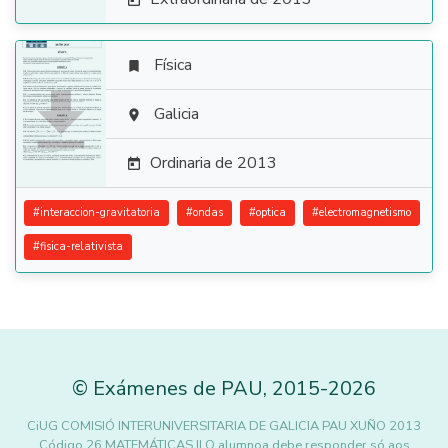

Física


Galicia

Ordinaria de 2013

#
interaccion-gravitatoria
#
ondas
#
optica
#
electromagnetismo
#
fisica-relativista
©
Exámenes de PAU
,
2015
-2026
CiUG COMISIÓ INTERUNIVERSITARIA DE GALICIA PAU XUÑO 2013
Código 26 MATEMÁTICAS II O alumnoa debe responder só aos