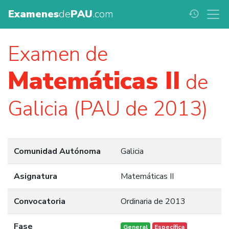
Examenes
de
PAU
.com
history
Examen de
Matemáticas II
de
Galicia (PAU de 2013)
Comunidad Autónoma
Galicia
Asignatura
Matemáticas II
Convocatoria
Ordinaria de 2013
Fase
General
Específica