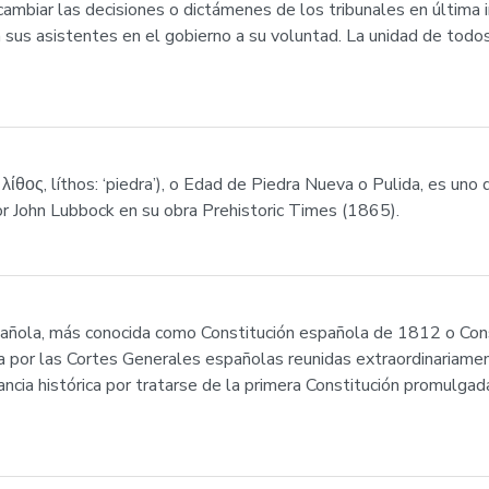
mbiar las decisiones o dictámenes de los tribunales en última i
 a sus asistentes en el gobierno a su voluntad. La unidad de todo
y λίθος, líthos: ‘piedra’), o Edad de Piedra Nueva o Pulida, es uno
or John Lubbock en su obra Prehistoric Times (1865).
pañola, más conocida como Constitución española de 1812 o Cons
por las Cortes Generales españolas reunidas extraordinariame
ncia histórica por tratarse de la primera Constitución promulga