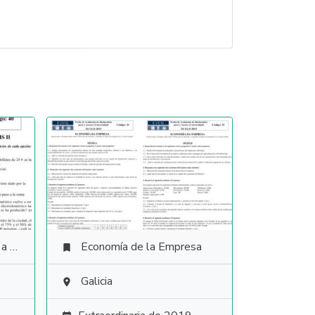
ales
Economía de la Empresa

Galicia
