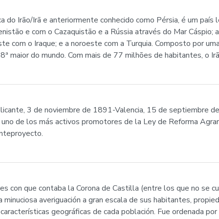
mica do Irão/Irã e anteriormente conhecido como Pérsia, é um país
nistão e com o Cazaquistão e a Rússia através do Mar Cáspio; a
ste com o Iraque; e a noroeste com a Turquia. Composto por uma
8ª maior do mundo. Com mais de 77 milhões de habitantes, o Ir
e Alicante, 3 de noviembre de 1891-Valencia, 15 de septiembre 
er uno de los más activos promotores de la Ley de Reforma Agrar
anteproyecto.
s con que contaba la Corona de Castilla (entre los que no se cu
minuciosa averiguación a gran escala de sus habitantes, propiedade
s características geográficas de cada población. Fue ordenada po