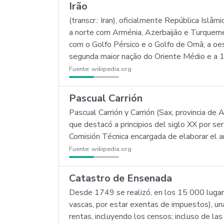
Irão
(transcr.: Iran), oficialmente República Islâ
a norte com Arménia, Azerbaijão e Turqueme
com o Golfo Pérsico e o Golfo de Omã; a oe
segunda maior nação do Oriente Médio e a 1
Fuente:
wikipedia.org
Pascual Carrión
Pascual Carrión y Carrión (Sax, provincia d
que destacó a principios del siglo XX por s
Comisión Técnica encargada de elaborar el 
Fuente:
wikipedia.org
Catastro de Ensenada
Desde 1749 se realizó, en los 15 000 lugare
vascas, por estar exentas de impuestos), una 
rentas, incluyendo los censos; incluso de la