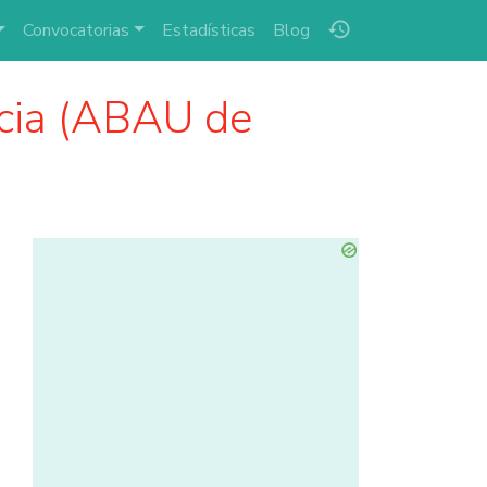
history
Convocatorias
Estadísticas
Blog
cia (ABAU de