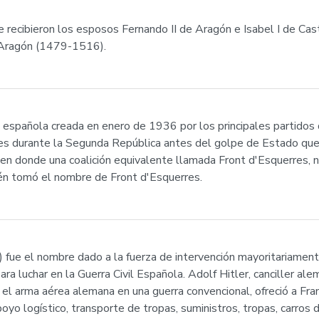
 recibieron los esposos Fernando II de Aragón e Isabel I de Cast
 Aragón (1479-1516).
l española creada en enero de 1936 por los principales partidos 
nes durante la Segunda República antes del golpe de Estado que pr
en donde una coalición equivalente llamada Front d'Esquerres, 
ién tomó el nombre de Front d'Esquerres.
fue el nombre dado a la fuerza de intervención mayoritariamente
ra luchar en la Guerra Civil Española. Adolf Hitler, canciller ale
r el arma aérea alemana en una guerra convencional, ofreció a Fr
poyo logístico, transporte de tropas, suministros, tropas, carros 