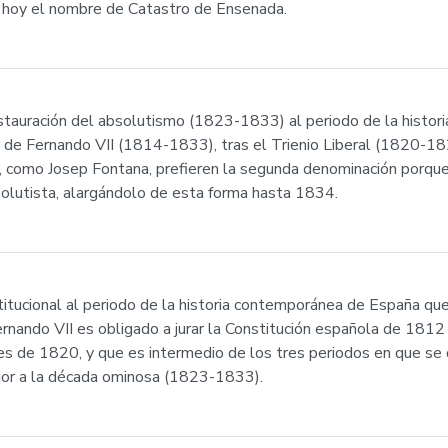
e hoy el nombre de Catastro de Ensenada.
auración del absolutismo (1823-1833) al periodo de la histor
 de Fernando VII (1814-1833), tras el Trienio Liberal (1820-1823
 como Josep Fontana, prefieren la segunda denominación porque
solutista, alargándolo de esta forma hasta 1834.
stitucional al periodo de la historia contemporánea de España qu
ando VII es obligado a jurar la Constitución española de 1812 y 
s de 1820, y que es intermedio de los tres periodos en que se d
ior a la década ominosa (1823-1833).