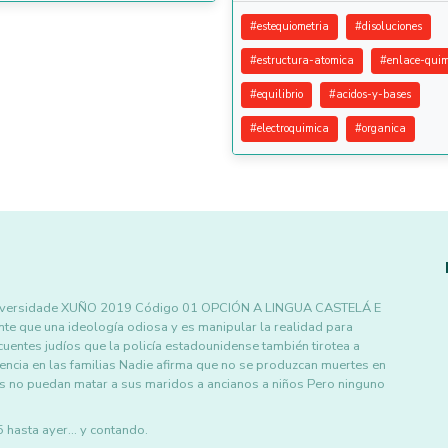
#
estequiometria
#
disoluciones
#
estructura-atomica
#
enlace-quim
#
equilibrio
#
acidos-y-bases
#
electroquimica
#
organica
 Universidade XUÑO 2019 Código 01 OPCIÓN A LINGUA CASTELÁ E
e que una ideología odiosa y es manipular la realidad para
incuentes judíos que la policía estadounidense también tirotea a
ncia en las familias Nadie afirma que no se produzcan muertes en
s no puedan matar a sus maridos a ancianos a niños Pero ninguno
asta ayer... y contando.