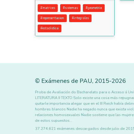
#
matrices
#
sistemas
#
geometria
#
representacion
#
integrales
#
estadistica
©
Exámenes de PAU
,
2015
-2026
Proba de Avaliación do Bacharelato para o Acceso á
LITERATURA II TEXTO Solo existe una cosa más repugnant
quitarle importancia alegar que en el III Reich había del
hombres blancos Nadie ha negado nunca que exista viole
relaciones homosexuales Nadie sostiene que las mujere
de estos supuestos…
37.274.621 exámenes descargados desde julio de 2015 h