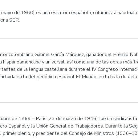
yo de 1960) es una escritora española, columnista habitual del
dena SER.
ritor colombiano Gabriel García Márquez, ganador del Premio Nob
a hispanoamericana y universal, así como una de las obras más tr
tantes de la lengua castellana durante el IV Congreso Internac
cluida en la del periódico español El Mundo, en la lista de del 
ubre de 1869 – París, 23 de marzo de 1946) fue un sindicalista 
Obrero Español y la Unión General de Trabajadores. Durante la S
primer bienio, y presidente del Consejo de Ministros (1936–1937