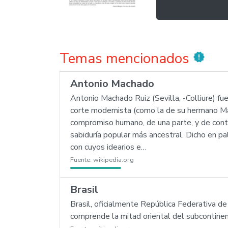
Temas mencionados
new_releases
Antonio Machado
Antonio Machado Ruiz (Sevilla, -Colliure) fu
corte modernista (como la de su hermano Man
compromiso humano, de una parte, y de contem
sabiduría popular más ancestral. Dicho en pa
con cuyos idearios e…
Fuente:
wikipedia.org
Brasil
Brasil, oficialmente República Federativa de
comprende la mitad oriental del subcontinen