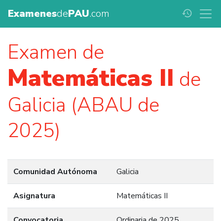
Examenes
de
PAU
.com
history
Examen de
Matemáticas II
de
Galicia (ABAU de
2025)
Comunidad Autónoma
Galicia
Asignatura
Matemáticas II
Convocatoria
Ordinaria de 2025