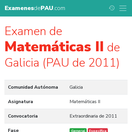
Examenes
de
PAU
.com
history
Examen de
Matemáticas II
de
Galicia (PAU de 2011)
Comunidad Autónoma
Galicia
Asignatura
Matemáticas II
Convocatoria
Extraordinaria de 2011
Fase
General
Específica