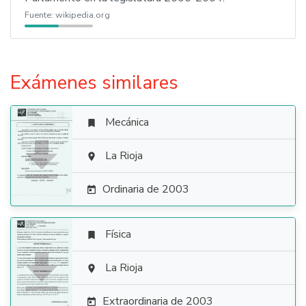
Fuente:
wikipedia.org
Exámenes similares
Mecánica


La Rioja

Ordinaria de 2003

Física


La Rioja

Extraordinaria de 2003
