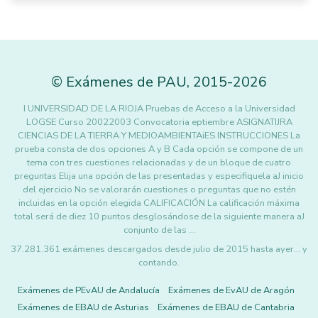
©
Exámenes de PAU
,
2015
-2026
I UNIVERSIDAD DE LA RIOJA Pruebas de Acceso a la Universidad
LOGSE Curso 20022003 Convocatoria eptiembre ASIGNATIJRA
CIENCIAS DE LA TIERRA Y MEDIOAMBIENTAiES INSTRUCCIONES La
prueba consta de dos opciones A y B Cada opción se compone de un
tema con tres cuestiones relacionadas y de un bloque de cuatro
preguntas Elija una opción de las presentadas y especifiquela aJ inicio
del ejercicio No se valorarán cuestiones o preguntas que no estén
incluidas en la opción elegida CALIFICACIÓN La calificación máxima
total será de diez 10 puntos desglosándose de la siguiente manera aJ
conjunto de las …
37.281.361 exámenes descargados desde julio de 2015 hasta ayer... y
contando.
Exámenes de PEvAU de Andalucía
Exámenes de EvAU de Aragón
Exámenes de EBAU de Asturias
Exámenes de EBAU de Cantabria