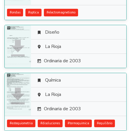
#
ondas
#
optica
#
electromagnetismo
Diseño


La Rioja

Ordinaria de 2003

Química


La Rioja

Ordinaria de 2003

#
estequiometria
#
disoluciones
#
termoquimica
#
equilibrio