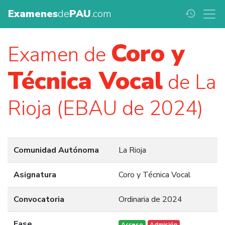
Examenes
de
PAU
.com
history
Coro y
Examen de
Técnica Vocal
de La
Rioja (EBAU de 2024)
Comunidad Autónoma
La Rioja
Asignatura
Coro y Técnica Vocal
Convocatoria
Ordinaria de 2024
Fase
Acceso
Admisión