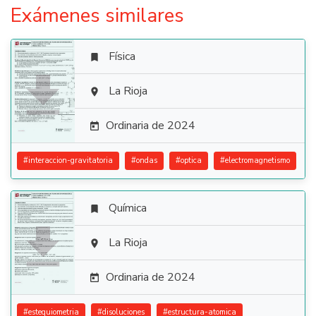
Exámenes similares
Física


La Rioja

Ordinaria de 2024

#
interaccion-gravitatoria
#
ondas
#
optica
#
electromagnetismo
Química


La Rioja

Ordinaria de 2024

#
estequiometria
#
disoluciones
#
estructura-atomica