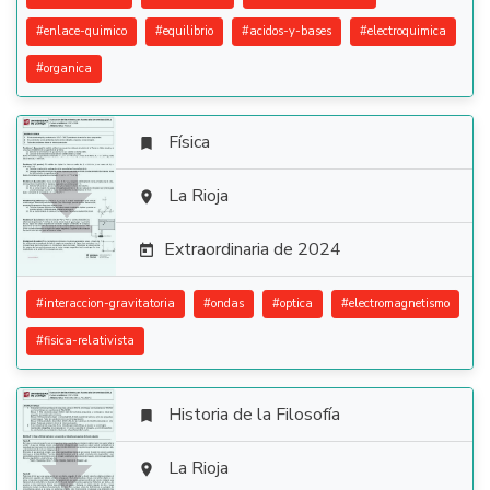
#
enlace-quimico
#
equilibrio
#
acidos-y-bases
#
electroquimica
#
organica
Física


La Rioja

Extraordinaria de 2024

#
interaccion-gravitatoria
#
ondas
#
optica
#
electromagnetismo
#
fisica-relativista
Historia de la Filosofía


La Rioja
