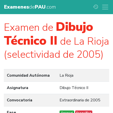
Examenes
de
PAU
.com
history
Dibujo
Examen de
Técnico II
de La Rioja
(selectividad de 2005)
Comunidad Autónoma
La Rioja
Asignatura
Dibujo Técnico II
Convocatoria
Extraordinaria de 2005
Fase
General
Específica