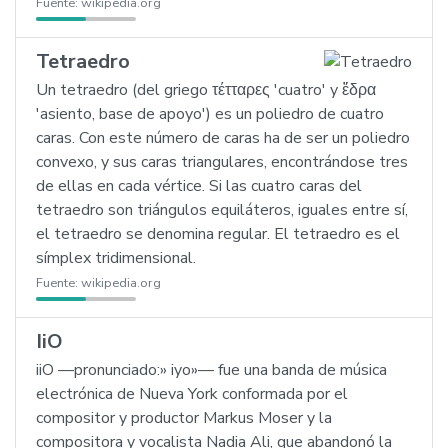
Fuente:
wikipedia.org
Tetraedro
Un tetraedro (del griego τέτταρες 'cuatro' y ἕδρα
'asiento, base de apoyo') es un poliedro de cuatro
caras. Con este número de caras ha de ser un poliedro
convexo, y sus caras triangulares, encontrándose tres
de ellas en cada vértice. Si las cuatro caras del
tetraedro son triángulos equiláteros, iguales entre sí,
el tetraedro se denomina regular. El tetraedro es el
símplex tridimensional.
Fuente:
wikipedia.org
IiO
iiO —pronunciado:» iyo»— fue una banda de música
electrónica de Nueva York conformada por el
compositor y productor Markus Moser y la
compositora y vocalista Nadia Ali, que abandonó la