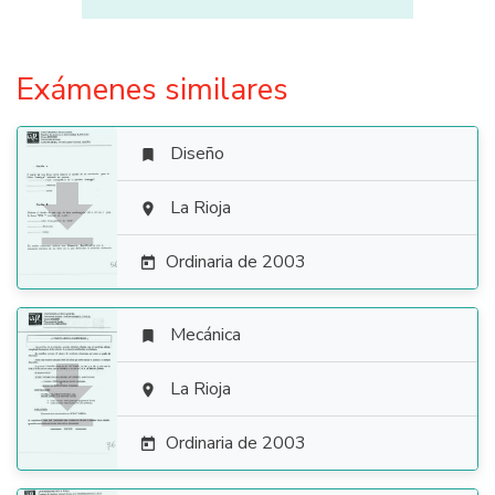
Exámenes similares
Diseño


La Rioja

Ordinaria de 2003

Mecánica


La Rioja

Ordinaria de 2003
