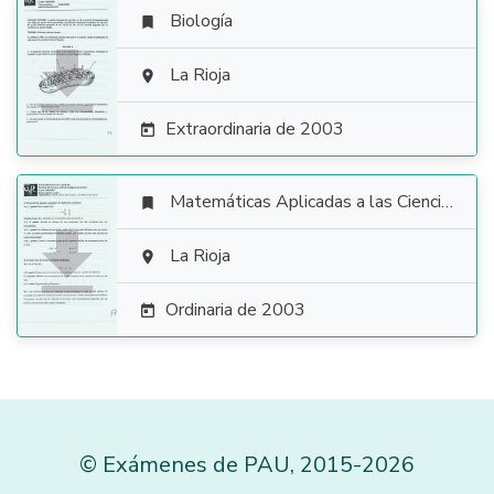
Biología


La Rioja

Extraordinaria de 2003

Matemáticas Aplicadas a las Ciencias Sociales


La Rioja

Ordinaria de 2003

©
Exámenes de PAU
,
2015
-2026