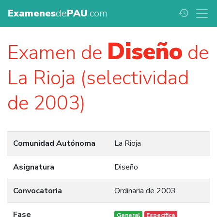
Examenes
de
PAU
.com
history
Diseño
Examen de
de
La Rioja (selectividad
de 2003)
Comunidad Autónoma
La Rioja
Asignatura
Diseño
Convocatoria
Ordinaria de 2003
Fase
General
Específica