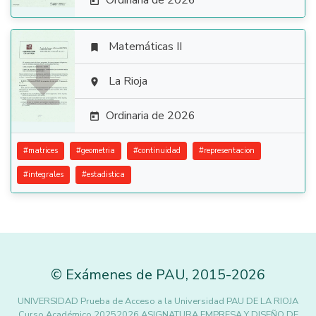
Ordinaria de 2026

Matemáticas II


La Rioja

Ordinaria de 2026

#
matrices
#
geometria
#
continuidad
#
representacion
#
integrales
#
estadistica
©
Exámenes de PAU
,
2015
-2026
UNIVERSIDAD Prueba de Acceso a la Universidad PAU DE LA RIOJA
Curso Académico 20252026 ASIGNATURA EMPRESA Y DISEÑO DE