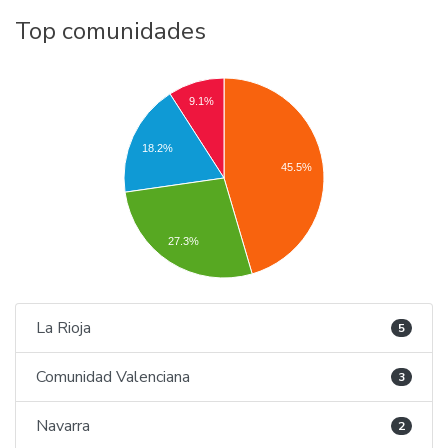
Top comunidades
9.1%
18.2%
45.5%
27.3%
La Rioja
5
Comunidad Valenciana
3
Navarra
2