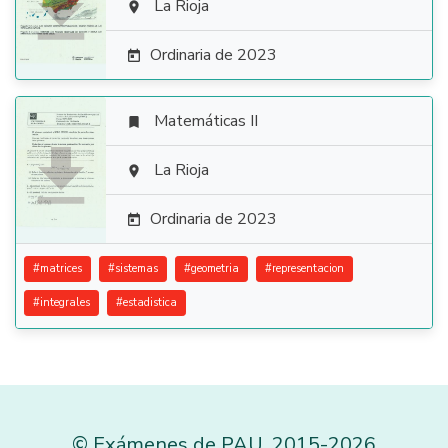

La Rioja

Ordinaria de 2023

Matemáticas II


La Rioja

Ordinaria de 2023

#
matrices
#
sistemas
#
geometria
#
representacion
#
integrales
#
estadistica
©
Exámenes de PAU
,
2015
-2026