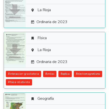

La Rioja

Ordinaria de 2023

Física


La Rioja

Ordinaria de 2023

#
interaccion-gravitatoria
#
ondas
#
optica
#
electromagnetismo
#
fisica-relativista
Geografía
