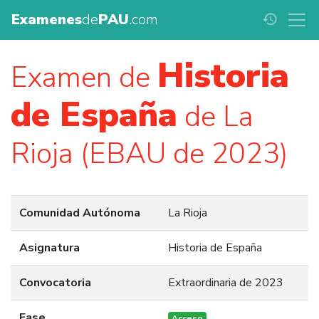
Examenes
de
PAU
.com
history
Historia
Examen de
de España
de La
Rioja (EBAU de 2023)
Comunidad Autónoma
La Rioja
Asignatura
Historia de España
Convocatoria
Extraordinaria de 2023
Fase
Acceso